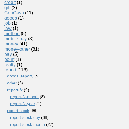
credit
(1)
gift
(2)
GnuCash
(11)
goods
(1)
job
(1)
law
(1)
method
(8)
mobile pay
(3)
money
(41)
money-other
(31)
pay
(5)
point
(1)
realty
(1)
report
(116)
goods (report)
(5)
other
(3)
report-fx
(9)
report-fx-month
(8)
report-fx-year
(1)
report-stock
(96)
report-stock-day
(68)
report-stock-month
(27)