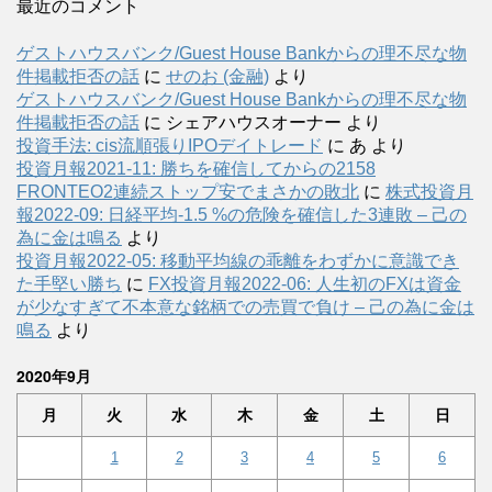
最近のコメント
ゲストハウスバンク/Guest House Bankからの理不尽な物
件掲載拒否の話
に
せのお (金融)
より
ゲストハウスバンク/Guest House Bankからの理不尽な物
件掲載拒否の話
に
シェアハウスオーナー
より
投資手法: cis流順張りIPOデイトレード
に
あ
より
投資月報2021-11: 勝ちを確信してからの2158
FRONTEO2連続ストップ安でまさかの敗北
に
株式投資月
報2022-09: 日経平均-1.5 %の危険を確信した3連敗 – 己の
為に金は鳴る
より
投資月報2022-05: 移動平均線の乖離をわずかに意識でき
た手堅い勝ち
に
FX投資月報2022-06: 人生初のFXは資金
が少なすぎて不本意な銘柄での売買で負け – 己の為に金は
鳴る
より
2020年9月
月
火
水
木
金
土
日
1
2
3
4
5
6