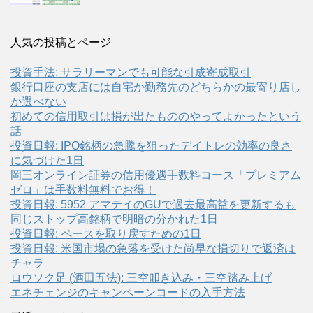
人気の投稿とページ
投資手法: サラリーマンでも可能な引成寄成取引
銀行口座の支店には自宅か勤務先のどちらかの最寄り店し
か選べない
初めての信用取引は損が出たもののやってよかったという
話
投資日報: IPO銘柄の急騰を狙ったデイトレの効率の良さ
に気づけた1日
岡三オンライン証券の信用優遇手数料コース「プレミアム
ゼロ」は手数料無料でお得！
投資日報: 5952 アマテイのGUで過去最高益を更新するも
同じストップ高銘柄で明暗の分かれた1日
投資日報: ペースを取り戻すための1日
投資日報: 米国市場の急落を受けた尚早な損切りで返済は
チャラ
ロウソク足 (酒田五法): 三空叩き込み・三空踏み上げ
エネチェンジのキャンペーンコードの入手方法