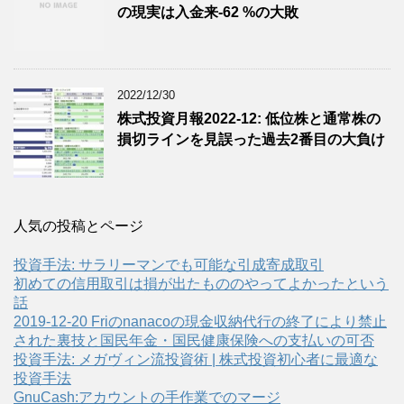
の現実は入金来-62 %の大敗
2022/12/30
株式投資月報2022-12: 低位株と通常株の
損切ラインを見誤った過去2番目の大負け
人気の投稿とページ
投資手法: サラリーマンでも可能な引成寄成取引
初めての信用取引は損が出たもののやってよかったという
話
2019-12-20 Friのnanacoの現金収納代行の終了により禁止
された裏技と国民年金・国民健康保険への支払いの可否
投資手法: メガヴィン流投資術 | 株式投資初心者に最適な
投資手法
GnuCash:アカウントの手作業でのマージ