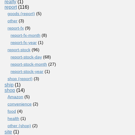
realty
(1)
report
(116)
goods (report)
(5)
other
(3)
report-fx
(9)
report-fx-month
(8)
report-fx-year
(1)
report-stock
(96)
report-stock-day
(68)
report-stock-month
(27)
report-stock-year
(1)
shop (report)
(3)
ship
(1)
shop
(14)
Amazon
(5)
convenience
(2)
food
(4)
health
(1)
other (shop)
(2)
site
(1)