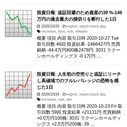
投資日報: 追証回避のため資産の30 %-146
万円の過去最大の損切りを断行した1日
2020/10/28
-
report
,
report-stock-day
increase
,
lose
,
min
,
release
概要 項目 内容 取引日時 2020-10-27 Tue
取引回数 46回 投資結果 -1466427円 売買
銘柄 -44.4万円800株2478円: 3031 ラクー
ンホールディングス -0.1万円 …
投資日報: 人生初の空売りと追証にリーチ
し高値域でのフルレバレッジの恐怖を感
じた1日
2020/10/24
-
report
,
report-stock-day
increase
,
salt
,
win
概要 項目 内容 取引日時 2020-10-23 Fri 取
引回数 59回 投資結果 +21131円 売買銘柄
+0.0万円100株: 3031 ラクーンホールディ
ングス +2.0万円200株: 39 …