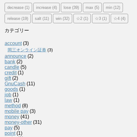
decrease
(1)
increase
(4)
lose
(39)
max
(5)
min
(12)
release
(19)
salt
(11)
win
(32)
☆2
(1)
☆3
(1)
☆4
(4)
カテゴリー
account
(3)
岡三オンライン証券
(3)
announce
(2)
bank
(2)
candle
(5)
credit
(1)
gift
(2)
GnuCash
(11)
goods
(1)
job
(1)
law
(1)
method
(8)
mobile pay
(3)
money
(41)
money-other
(31)
pay
(5)
point
(1)