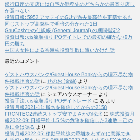
銀行口座の支店には自宅か勤務先のどちらかの最寄り店し
か選べない
投資日報: 5952 アマテイのGUで過去最高益を更新するも
同じストップ高銘柄で明暗の分かれた1日
GnuCashでの仕訳帳 (General Journal) の期間指定2
投資日報: cis流順張りIPOデイトレでの最初の確かな+9万
円の勝ち
中国人女性による香港株投資詐欺に遭いかけた話
最近のコメント
ゲストハウスバンク/Guest House Bankからの理不尽な物
件掲載拒否の話
に
せのお (金融)
より
ゲストハウスバンク/Guest House Bankからの理不尽な物
件掲載拒否の話
に
シェアハウスオーナー
より
投資手法: cis流順張りIPOデイトレード
に
あ
より
投資月報2021-11: 勝ちを確信してからの2158
FRONTEO2連続ストップ安でまさかの敗北
に
株式投資月
報2022-09: 日経平均-1.5 %の危険を確信した3連敗 – 己の
為に金は鳴る
より
投資月報2022-05: 移動平均線の乖離をわずかに意識でき