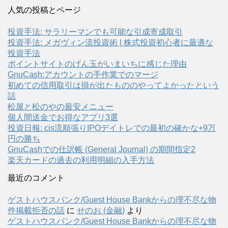
人気の投稿とページ
投資手法: サラリーマンでも可能な引成寄成取引
投資手法: メガヴィン流投資術 | 株式投資初心者に最適な
投資手法
ポイントサイトのげん玉がいまいちに感じた理由
GnuCash:アカウントの手作業でのマージ
初めての信用取引は損が出たもののやってよかったという
話
松屋と松のやの最安メニュー
個人間送金でお得なアプリ3選
投資日報: cis流順張りIPOデイトレでの最初の確かな+9万
円の勝ち
GnuCashでの仕訳帳 (General Journal) の期間指定2
楽天カードの過去の利用明細の入手方法
最近のコメント
ゲストハウスバンク/Guest House Bankからの理不尽な物
件掲載拒否の話
に
せのお (金融)
より
ゲストハウスバンク/Guest House Bankからの理不尽な物