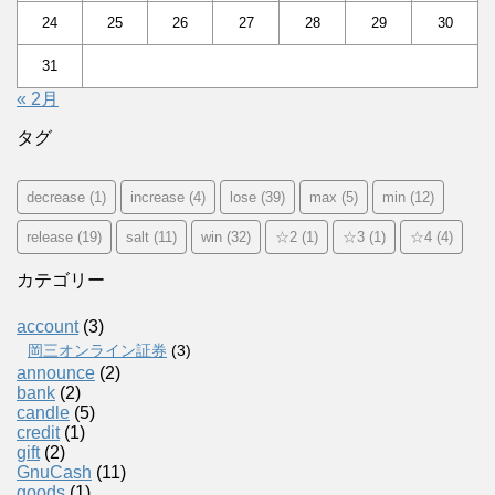
24
25
26
27
28
29
30
31
« 2月
タグ
decrease
(1)
increase
(4)
lose
(39)
max
(5)
min
(12)
release
(19)
salt
(11)
win
(32)
☆2
(1)
☆3
(1)
☆4
(4)
カテゴリー
account
(3)
岡三オンライン証券
(3)
announce
(2)
bank
(2)
candle
(5)
credit
(1)
gift
(2)
GnuCash
(11)
goods
(1)