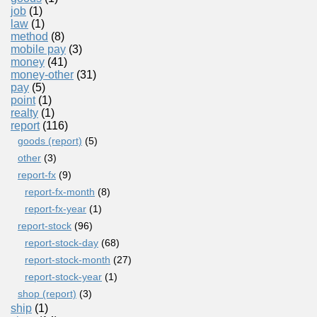
job
(1)
law
(1)
method
(8)
mobile pay
(3)
money
(41)
money-other
(31)
pay
(5)
point
(1)
realty
(1)
report
(116)
goods (report)
(5)
other
(3)
report-fx
(9)
report-fx-month
(8)
report-fx-year
(1)
report-stock
(96)
report-stock-day
(68)
report-stock-month
(27)
report-stock-year
(1)
shop (report)
(3)
ship
(1)