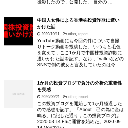
撮影したので，公開した。 自分の …
中国人女性による香港株投資詐欺に遭い
かけた話
2020/10/11
-
other
,
report
YouTube動画にも今回の件について自撮
りトーク動画を投稿した。 いつもと毛色
を変えて，ここ1か月で中国株投資詐欺に
遭いかけた話を記す。なお，Twitterなどの
SNSで例の彼女と言及していたのは今 …
1か月の投資ブログで負けの分析の重要性
を実感
2020/09/21
-
other
,
report
この投資ブログを開始して1か月経過した
ので感想を記す。 「About – 己の為に金は
鳴る」に記した通り，この投資ブログは
2020-08-14 Friに運営を始めた。2020-09-
14 Monで1か …