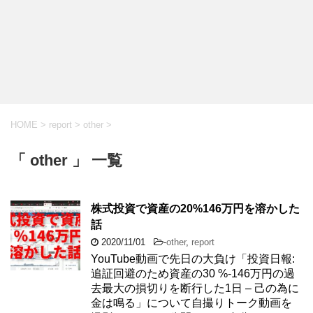
HOME
>
report
>
other
>
「 other 」 一覧
株式投資で資産の20%146万円を溶かした
話
2020/11/01
-
other
,
report
YouTube動画で先日の大負け「投資日報:
追証回避のため資産の30 %-146万円の過
去最大の損切りを断行した1日 – 己の為に
金は鳴る」について自撮りトーク動画を