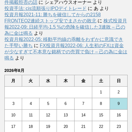
件掲載拒否の話
に
シェアハウスオーナー
より
投資手法: cis流順張りIPOデイトレード
に
あ
より
投資月報2021-11: 勝ちを確信してからの2158
FRONTEO2連続ストップ安でまさかの敗北
に
株式投資月
報2022-09: 日経平均-1.5 %の危険を確信した3連敗 – 己の
為に金は鳴る
より
投資月報2022-05: 移動平均線の乖離をわずかに意識でき
た手堅い勝ち
に
FX投資月報2022-06: 人生初のFXは資金
が少なすぎて不本意な銘柄での売買で負け – 己の為に金は
鳴る
より
2026年8月
月
火
水
木
金
土
日
1
2
3
4
5
6
7
8
9
10
11
12
13
14
15
16
17
18
19
20
21
22
23