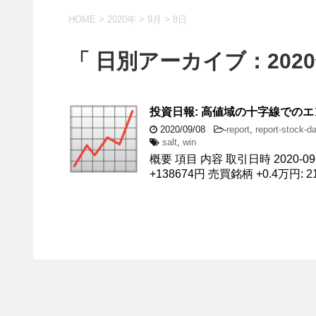
HOME
>
2020年
>
9月
>
8日
「 日別アーカイブ：2020
投資日報: 高値域の十字線での
2020/09/08
-
report
,
report-stock-d
salt
,
win
概要 項目 内容 取引日時 2020-09-06
+138674円 売買銘柄 +0.4万円: 