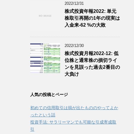
2022/12/31
株式投資年報2022: 単元
株取引再開の1年の現実は
入金来-62 %の大敗
2022/12/30
株式投資月報2022-12: 低
位株と通常株の損切ライ
ンを見誤った過去2番目の
大負け
人気の投稿とページ
初めての信用取引は損が出たもののやってよか
ったという話
投資手法: サラリーマンでも可能な引成寄成取
引