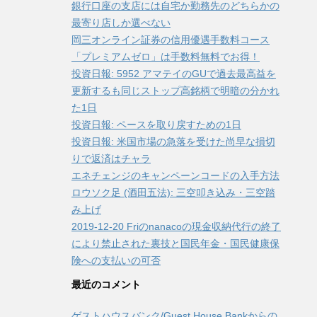
銀行口座の支店には自宅か勤務先のどちらかの
最寄り店しか選べない
岡三オンライン証券の信用優遇手数料コース
「プレミアムゼロ」は手数料無料でお得！
投資日報: 5952 アマテイのGUで過去最高益を
更新するも同じストップ高銘柄で明暗の分かれ
た1日
投資日報: ペースを取り戻すための1日
投資日報: 米国市場の急落を受けた尚早な損切
りで返済はチャラ
エネチェンジのキャンペーンコードの入手方法
ロウソク足 (酒田五法): 三空叩き込み・三空踏
み上げ
2019-12-20 Friのnanacoの現金収納代行の終了
により禁止された裏技と国民年金・国民健康保
険への支払いの可否
最近のコメント
ゲストハウスバンク/Guest House Bankからの