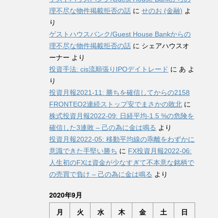
理不尽な物件掲載拒否の話
に
せのお (金融)
よ
り
ゲストハウスバンク/Guest House Bankからの
理不尽な物件掲載拒否の話
に
シェアハウスオ
ーナー
より
投資手法: cis流順張りIPOデイトレード
に
あ
よ
り
投資月報2021-11: 勝ちを確信してからの2158
FRONTEO2連続ストップ安でまさかの敗北
に
株式投資月報2022-09: 日経平均-1.5 %の危険を
確信した3連敗 – 己の為に金は鳴る
より
投資月報2022-05: 移動平均線の乖離をわずかに
意識できた手堅い勝ち
に
FX投資月報2022-06:
人生初のFXは資金が少なすぎて不本意な銘柄で
の売買で負け – 己の為に金は鳴る
より
2020年9月
月
火
水
木
金
土
日