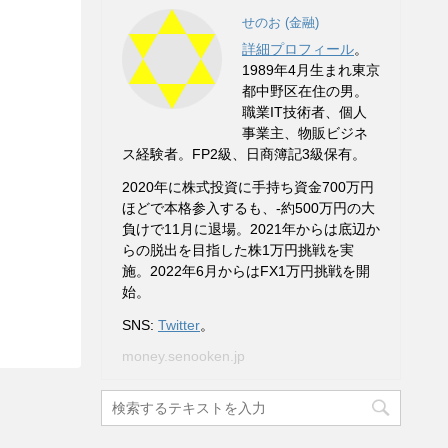
せのお (金融)
詳細プロフィール
。
1989年4月生まれ東京
都中野区在住の男。
職業IT技術者、個人
事業主、物販ビジネ
ス経験者。FP2級、日商簿記3級保有。
2020年に株式投資に手持ち資金700万円
ほどで本格参入するも、-約500万円の大
負けで11月に退場。2021年からは底辺か
らの脱出を目指した株1万円挑戦を実
施。2022年6月からはFX1万円挑戦を開
始。
SNS:
Twitter
。
money.senooken.jp