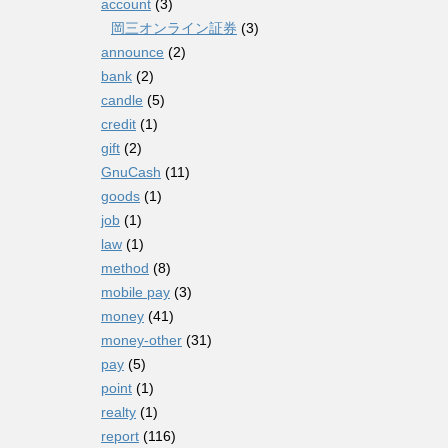
account
(3)
岡三オンライン証券
(3)
announce
(2)
bank
(2)
candle
(5)
credit
(1)
gift
(2)
GnuCash
(11)
goods
(1)
job
(1)
law
(1)
method
(8)
mobile pay
(3)
money
(41)
money-other
(31)
pay
(5)
point
(1)
realty
(1)
report
(116)