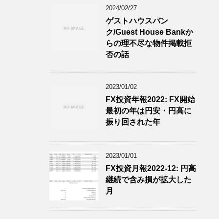
2024/02/27
ゲストハウスバン
ク/Guest House Bankか
らの理不尽な物件掲載拒
否の話
2023/01/02
FX投資年報2022: FX開始
最初の年は円安・円高に
振り回された年
2023/01/01
FX投資月報2022-12: 円高
継続で含み損が拡大した
月