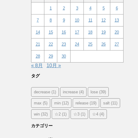
1
2
3
4
5
6
7
8
9
10
11
12
13
14
15
16
17
18
19
20
21
22
23
24
25
26
27
28
29
30
« 8月
10月 »
タグ
decrease
(1)
increase
(4)
lose
(39)
max
(5)
min
(12)
release
(19)
salt
(11)
win
(32)
☆2
(1)
☆3
(1)
☆4
(4)
カテゴリー