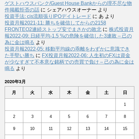
ゲストハウスバンク/Guest House Bankからの理不尽な物
件掲載拒否の話
に
シェアハウスオーナー
より
投資手法: cis流順張りIPOデイトレード
に
あ
より
投資月報2021-11: 勝ちを確信してからの2158
FRONTEO2連続ストップ安でまさかの敗北
に
株式投資月
報2022-09: 日経平均-1.5 %の危険を確信した3連敗 – 己の
為に金は鳴る
より
投資月報2022-05: 移動平均線の乖離をわずかに意識でき
た手堅い勝ち
に
FX投資月報2022-06: 人生初のFXは資金
が少なすぎて不本意な銘柄での売買で負け – 己の為に金は
鳴る
より
2020年3月
月
火
水
木
金
土
日
1
2
3
4
5
6
7
8
9
10
11
12
13
14
15