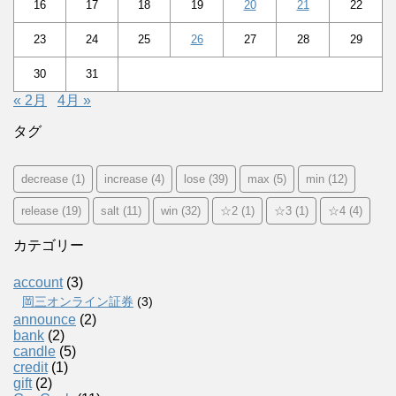
16
17
18
19
20
21
22
23
24
25
26
27
28
29
30
31
« 2月
4月 »
タグ
decrease
(1)
increase
(4)
lose
(39)
max
(5)
min
(12)
release
(19)
salt
(11)
win
(32)
☆2
(1)
☆3
(1)
☆4
(4)
カテゴリー
account
(3)
岡三オンライン証券
(3)
announce
(2)
bank
(2)
candle
(5)
credit
(1)
gift
(2)