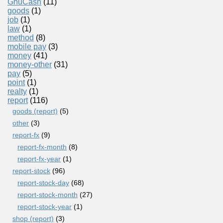
GnuCash
(11)
goods
(1)
job
(1)
law
(1)
method
(8)
mobile pay
(3)
money
(41)
money-other
(31)
pay
(5)
point
(1)
realty
(1)
report
(116)
goods (report)
(5)
other
(3)
report-fx
(9)
report-fx-month
(8)
report-fx-year
(1)
report-stock
(96)
report-stock-day
(68)
report-stock-month
(27)
report-stock-year
(1)
shop (report)
(3)