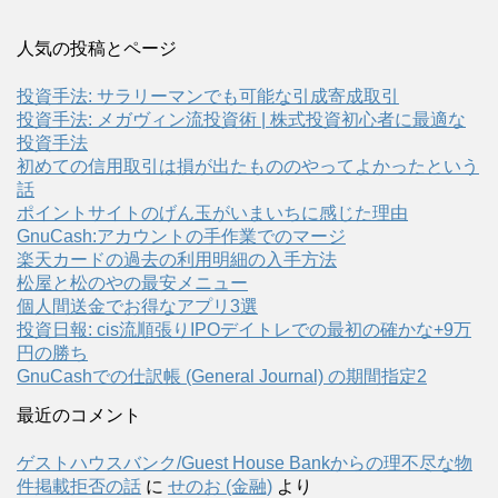
人気の投稿とページ
投資手法: サラリーマンでも可能な引成寄成取引
投資手法: メガヴィン流投資術 | 株式投資初心者に最適な
投資手法
初めての信用取引は損が出たもののやってよかったという
話
ポイントサイトのげん玉がいまいちに感じた理由
GnuCash:アカウントの手作業でのマージ
楽天カードの過去の利用明細の入手方法
松屋と松のやの最安メニュー
個人間送金でお得なアプリ3選
投資日報: cis流順張りIPOデイトレでの最初の確かな+9万
円の勝ち
GnuCashでの仕訳帳 (General Journal) の期間指定2
最近のコメント
ゲストハウスバンク/Guest House Bankからの理不尽な物
件掲載拒否の話
に
せのお (金融)
より