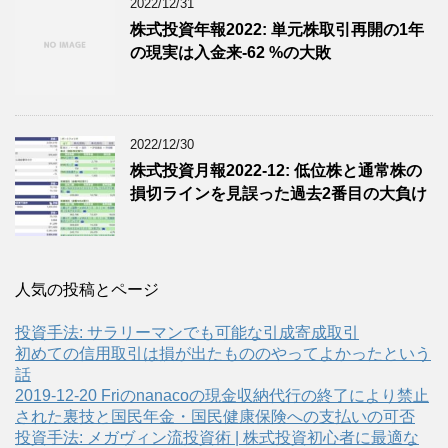
2022/12/31
株式投資年報2022: 単元株取引再開の1年
の現実は入金来-62 %の大敗
2022/12/30
株式投資月報2022-12: 低位株と通常株の
損切ラインを見誤った過去2番目の大負け
人気の投稿とページ
投資手法: サラリーマンでも可能な引成寄成取引
初めての信用取引は損が出たもののやってよかったという
話
2019-12-20 Friのnanacoの現金収納代行の終了により禁止
された裏技と国民年金・国民健康保険への支払いの可否
投資手法: メガヴィン流投資術 | 株式投資初心者に最適な