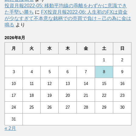
投資月報2022-05: 移動平均線の乖離をわずかに意識でき
た手堅い勝ち
に
FX投資月報2022-06: 人生初のFXは資金
が少なすぎて不本意な銘柄での売買で負け – 己の為に金は
鳴る
より
2026年8月
月
火
水
木
金
土
日
1
2
3
4
5
6
7
8
9
10
11
12
13
14
15
16
17
18
19
20
21
22
23
24
25
26
27
28
29
30
31
« 2月