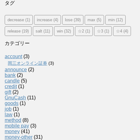
タグ
decrease
(1)
increase
(4)
lose
(39)
max
(5)
min
(12)
release
(19)
salt
(11)
win
(32)
☆2
(1)
☆3
(1)
☆4
(4)
カテゴリー
account
(3)
岡三オンライン証券
(3)
announce
(2)
bank
(2)
candle
(5)
credit
(1)
gift
(2)
GnuCash
(11)
goods
(1)
job
(1)
law
(1)
method
(8)
mobile pay
(3)
money
(41)
money-other
(31)