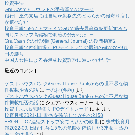
投資手法
GnuCash:アカウントの手作業でのマージ
銀行口座の支店には自宅か勤務先のどちらかの最寄り店し
か選べない
投資日報: 5952 アマテイのGUで過去最高益を更新するも
同じストップ高銘柄で明暗の分かれた1日
GnuCashでの仕訳帳 (General Journal) の期間指定2
投資日報: cis流順張りIPOデイトレでの最初の確かな+9万
円の勝ち
中国人女性による香港株投資詐欺に遭いかけた話
最近のコメント
ゲストハウスバンク/Guest House Bankからの理不尽な物
件掲載拒否の話
に
せのお (金融)
より
ゲストハウスバンク/Guest House Bankからの理不尽な物
件掲載拒否の話
に
シェアハウスオーナー
より
投資手法: cis流順張りIPOデイトレード
に
あ
より
投資月報2021-11: 勝ちを確信してからの2158
FRONTEO2連続ストップ安でまさかの敗北
に
株式投資月
報2022-09: 日経平均-1.5 %の危険を確信した3連敗 – 己の
為に金は鳴る
より