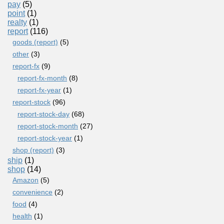
pay
(5)
point
(1)
realty
(1)
report
(116)
goods (report)
(5)
other
(3)
report-fx
(9)
report-fx-month
(8)
report-fx-year
(1)
report-stock
(96)
report-stock-day
(68)
report-stock-month
(27)
report-stock-year
(1)
shop (report)
(3)
ship
(1)
shop
(14)
Amazon
(5)
convenience
(2)
food
(4)
health
(1)