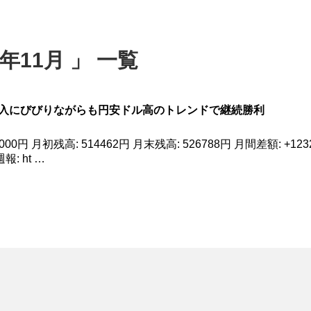
年11月 」 一覧
銀為替介入にびびりながらも円安ドル高のトレンドで継続勝利
0000円 月初残高: 514462円 月末残高: 526788円 月間差額: +123
報: ht …