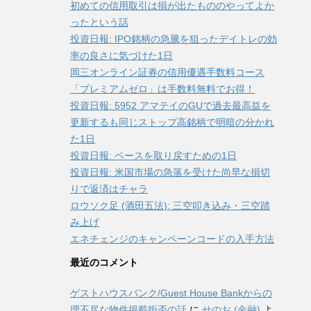
初めての信用取引は損が出たもののやってよか
ったという話
投資日報: IPO銘柄の急騰を狙ったデイトレの効
率の良さに気づけた1日
岡三オンライン証券の信用優遇手数料コース
「プレミアムゼロ」は手数料無料でお得！
投資日報: 5952 アマテイのGUで過去最高益を
更新するも同じストップ高銘柄で明暗の分かれ
た1日
投資日報: ペースを取り戻すための1日
投資日報: 米国市場の急落を受けた尚早な損切
りで返済はチャラ
ロウソク足 (酒田五法): 三空叩き込み・三空踏
み上げ
エネチェンジのキャンペーンコードの入手方法
最近のコメント
ゲストハウスバンク/Guest House Bankからの
理不尽な物件掲載拒否の話
に
せのお (金融)
よ