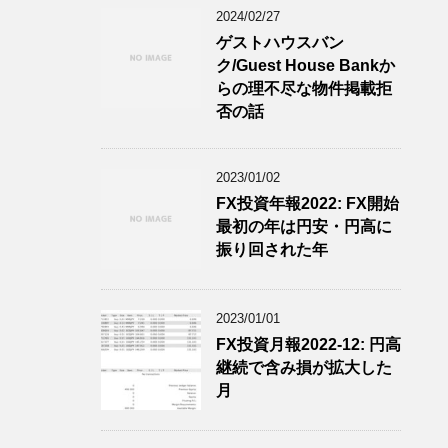
2024/02/27
ゲストハウスバン
ク/Guest House Bankか
らの理不尽な物件掲載拒
否の話
2023/01/02
FX投資年報2022: FX開始
最初の年は円安・円高に
振り回された年
2023/01/01
FX投資月報2022-12: 円高
継続で含み損が拡大した
月