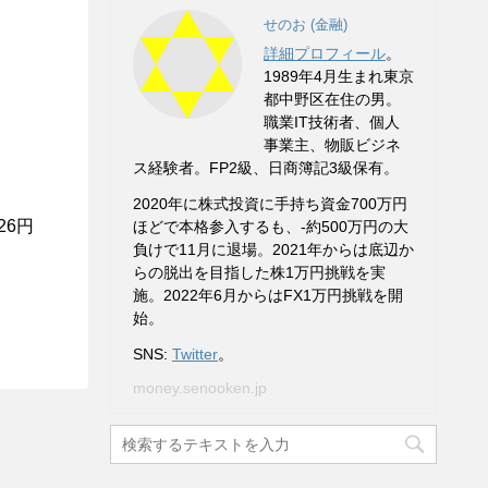
せのお (金融)
詳細プロフィール
。
1989年4月生まれ東京
都中野区在住の男。
職業IT技術者、個人
事業主、物販ビジネ
ス経験者。FP2級、日商簿記3級保有。
2020年に株式投資に手持ち資金700万円
26円
ほどで本格参入するも、-約500万円の大
負けで11月に退場。2021年からは底辺か
らの脱出を目指した株1万円挑戦を実
施。2022年6月からはFX1万円挑戦を開
始。
SNS:
Twitter
。
money.senooken.jp