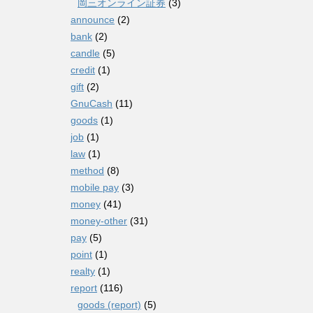
岡三オンライン証券
(3)
announce
(2)
bank
(2)
candle
(5)
credit
(1)
gift
(2)
GnuCash
(11)
goods
(1)
job
(1)
law
(1)
method
(8)
mobile pay
(3)
money
(41)
money-other
(31)
pay
(5)
point
(1)
realty
(1)
report
(116)
goods (report)
(5)