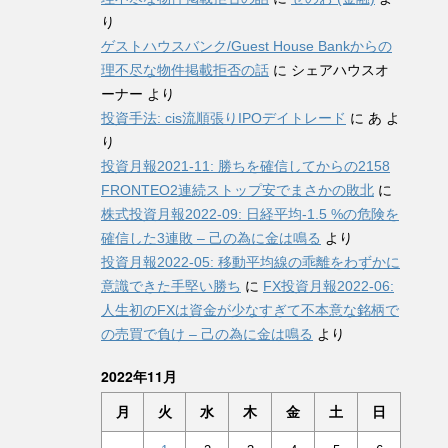
り
ゲストハウスバンク/Guest House Bankからの
理不尽な物件掲載拒否の話
に
シェアハウスオ
ーナー
より
投資手法: cis流順張りIPOデイトレード
に
あ
よ
り
投資月報2021-11: 勝ちを確信してからの2158
FRONTEO2連続ストップ安でまさかの敗北
に
株式投資月報2022-09: 日経平均-1.5 %の危険を
確信した3連敗 – 己の為に金は鳴る
より
投資月報2022-05: 移動平均線の乖離をわずかに
意識できた手堅い勝ち
に
FX投資月報2022-06:
人生初のFXは資金が少なすぎて不本意な銘柄で
の売買で負け – 己の為に金は鳴る
より
2022年11月
月
火
水
木
金
土
日