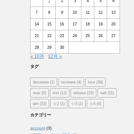
1
2
3
4
5
6
7
8
9
10
11
12
13
14
15
16
17
18
19
20
21
22
23
24
25
26
27
28
29
30
« 10月
12月 »
タグ
decrease
(1)
increase
(4)
lose
(39)
max
(5)
min
(12)
release
(19)
salt
(11)
win
(32)
☆2
(1)
☆3
(1)
☆4
(4)
カテゴリー
account
(3)