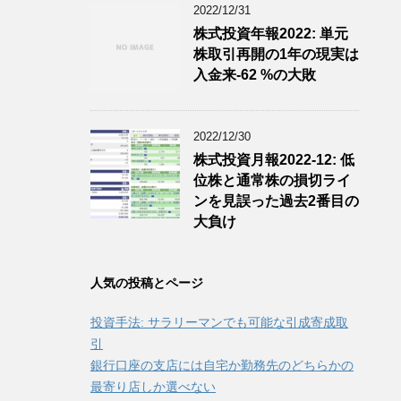
2022/12/31
株式投資年報2022: 単元
株取引再開の1年の現実は
入金来-62 %の大敗
2022/12/30
株式投資月報2022-12: 低
位株と通常株の損切ライ
ンを見誤った過去2番目の
大負け
人気の投稿とページ
投資手法: サラリーマンでも可能な引成寄成取
引
銀行口座の支店には自宅か勤務先のどちらかの
最寄り店しか選べない