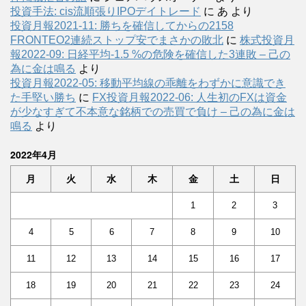
投資手法: cis流順張りIPOデイトレード
に
あ
より
投資月報2021-11: 勝ちを確信してからの2158
FRONTEO2連続ストップ安でまさかの敗北
に
株式投資月
報2022-09: 日経平均-1.5 %の危険を確信した3連敗 – 己の
為に金は鳴る
より
投資月報2022-05: 移動平均線の乖離をわずかに意識でき
た手堅い勝ち
に
FX投資月報2022-06: 人生初のFXは資金
が少なすぎて不本意な銘柄での売買で負け – 己の為に金は
鳴る
より
2022年4月
月
火
水
木
金
土
日
1
2
3
4
5
6
7
8
9
10
11
12
13
14
15
16
17
18
19
20
21
22
23
24