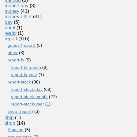
method
(8)
mobile pay
(3)
money
(41)
money-other
(31)
pay
(5)
point
(1)
realty
(1)
report
(116)
goods (report)
(5)
other
(3)
report-fx
(9)
report-fx-month
(8)
report-fx-year
(1)
report-stock
(96)
report-stock-day
(68)
report-stock-month
(27)
report-stock-year
(1)
shop (report)
(3)
ship
(1)
shop
(14)
Amazon
(5)
convenience
(2)