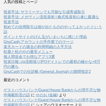
人気の投稿とページ
投資手法: サラリーマンでも可能な引成寄成取引
投資手法: メガヴィン流投資術 | 株式投資初心者に最適な
投資手法
初めての信用取引は損が出たもののやってよかったという
話
ポイントサイトのげん玉がいまいちに感じた理由
GnuCash:アカウントの手作業でのマージ
楽天カードの過去の利用明細の入手方法
松屋と松のやの最安メニュー
個人間送金でお得なアプリ3選
投資日報: cis流順張りIPOデイトレでの最初の確かな+9万
円の勝ち
GnuCashでの仕訳帳 (General Journal) の期間指定2
最近のコメント
ゲストハウスバンク/Guest House Bankからの理不尽な物
件掲載拒否の話
に
せのお (金融)
より
ゲストハウスバンク/Guest House Bankからの理不尽な物
件掲載拒否の話
に
シェアハウスオーナー
より