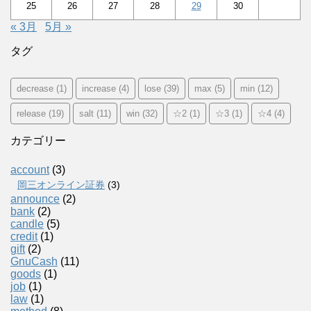
25
26
27
28
29
30
« 3月
5月 »
タグ
decrease
(1)
increase
(4)
lose
(39)
max
(5)
min
(12)
release
(19)
salt
(11)
win
(32)
☆2
(1)
☆3
(1)
☆4
(4)
カテゴリー
account
(3)
岡三オンライン証券
(3)
announce
(2)
bank
(2)
candle
(5)
credit
(1)
gift
(2)
GnuCash
(11)
goods
(1)
job
(1)
law
(1)