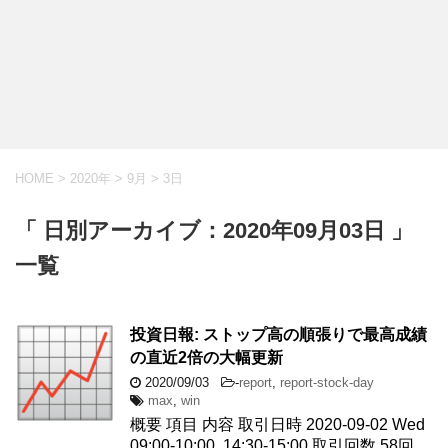
HOME
>
2020年
>
9月
>
3日
「 日別アーカイブ：2020年09月03日 」
一覧
投資日報: ストップ高の順張りで最高成績
の直近2倍の大幅更新
2020/09/03
-
report
,
report-stock-day
max
,
win
概要 項目 内容 取引日時 2020-09-02 Wed
09:00-10:00, 14:30-15:00 取引回数 58回