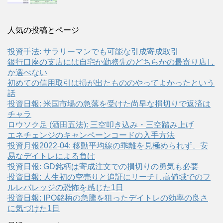
人気の投稿とページ
投資手法: サラリーマンでも可能な引成寄成取引
銀行口座の支店には自宅か勤務先のどちらかの最寄り店し
か選べない
初めての信用取引は損が出たもののやってよかったという
話
投資日報: 米国市場の急落を受けた尚早な損切りで返済は
チャラ
ロウソク足 (酒田五法): 三空叩き込み・三空踏み上げ
エネチェンジのキャンペーンコードの入手方法
投資月報2022-04: 移動平均線の乖離を見極められず、安
易なデイトレによる負け
投資日報: GD銘柄は寄成注文での損切りの勇気も必要
投資日報: 人生初の空売りと追証にリーチし高値域でのフ
ルレバレッジの恐怖を感じた1日
投資日報: IPO銘柄の急騰を狙ったデイトレの効率の良さ
に気づけた1日