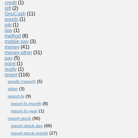
credit
(1)
gift
(2)
GnuCash
(11)
goods
(1)
job
(1)
law
(1)
method
(8)
mobile pay
(3)
money
(41)
money-other
(31)
pay
(5)
point
(1)
realty
(1)
report
(116)
goods (report)
(5)
other
(3)
report-fx
(9)
report-fx-month
(8)
report-fx-year
(1)
report-stock
(96)
report-stock-day
(68)
report-stock-month
(27)