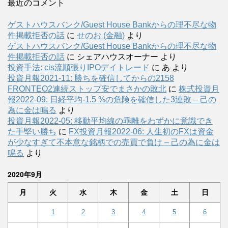
最近のコメント
ゲストハウスバンク/Guest House Bankからの理不尽な物
件掲載拒否の話
に
せのお (金融)
より
ゲストハウスバンク/Guest House Bankからの理不尽な物
件掲載拒否の話
に
シェアハウスオーナー
より
投資手法: cis流順張りIPOデイトレード
に
あ
より
投資月報2021-11: 勝ちを確信してからの2158
FRONTEO2連続ストップ安でまさかの敗北
に
株式投資月
報2022-09: 日経平均-1.5 %の危険を確信した3連敗 – 己の
為に金は鳴る
より
投資月報2022-05: 移動平均線の乖離をわずかに意識でき
た手堅い勝ち
に
FX投資月報2022-06: 人生初のFXは資金
が少なすぎて不本意な銘柄での売買で負け – 己の為に金は
鳴る
より
2020年9月
月
火
水
木
金
土
日
1
2
3
4
5
6