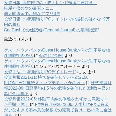
投資日報: 高値域での下降トレンド転換に要注意！
松屋と松のやの最安メニュー
個人間送金でお得なアプリ3選
投資日報: cis流順張りIPOデイトレでの最初の確かな+9万
円の勝ち
GnuCashでの仕訳帳 (General Journal) の期間指定2
最近のコメント
ゲストハウスバンク/Guest House Bankからの理不尽な物
件掲載拒否の話
に
せのお (金融)
より
ゲストハウスバンク/Guest House Bankからの理不尽な物
件掲載拒否の話
に
シェアハウスオーナー
より
投資手法: cis流順張りIPOデイトレード
に
あ
より
投資月報2021-11: 勝ちを確信してからの2158
FRONTEO2連続ストップ安でまさかの敗北
に
株式投資月
報2022-09: 日経平均-1.5 %の危険を確信した3連敗 – 己の
為に金は鳴る
より
投資月報2022-05: 移動平均線の乖離をわずかに意識でき
た手堅い勝ち
に
FX投資月報2022-06: 人生初のFXは資金
が少なすぎて不本意な銘柄での売買で負け – 己の為に金は
鳴る
より