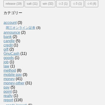
release
(19)
salt
(11)
win
(32)
☆2
(1)
☆3
(1)
☆4
(4)
カテゴリー
account
(3)
岡三オンライン証券
(3)
announce
(2)
bank
(2)
candle
(5)
credit
(1)
gift
(2)
GnuCash
(11)
goods
(1)
job
(1)
law
(1)
method
(8)
mobile pay
(3)
money
(41)
money-other
(31)
pay
(5)
point
(1)
realty
(1)
report
(116)
goods (report)
(5)