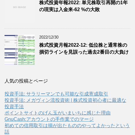
株式投資年報2022: 単元株取引再開の1年
の現実は入金来-62 %の大敗
2022/12/30
株式投資月報2022-12: 低位株と通常株の
損切ラインを見誤った過去2番目の大負け
人気の投稿とページ
投資手法: サラリーマンでも可能な引成寄成取引
投資手法: メガヴィン流投資術 | 株式投資初心者に最適な
投資手法
ポイントサイトのげん玉がいまいちに感じた理由
GnuCash:アカウントの手作業でのマージ
初めての信用取引は損が出たもののやってよかったという
話