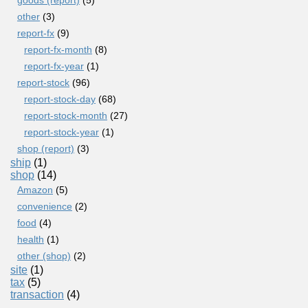
other
(3)
report-fx
(9)
report-fx-month
(8)
report-fx-year
(1)
report-stock
(96)
report-stock-day
(68)
report-stock-month
(27)
report-stock-year
(1)
shop (report)
(3)
ship
(1)
shop
(14)
Amazon
(5)
convenience
(2)
food
(4)
health
(1)
other (shop)
(2)
site
(1)
tax
(5)
transaction
(4)