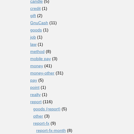
candle
(5)
credit
(1)
gift
(2)
GnuCash
(11)
goods
(1)
job
(1)
law
(1)
method
(8)
mobile pay
(3)
money
(41)
money-other
(31)
pay
(5)
point
(1)
realty
(1)
report
(116)
goods (report)
(5)
other
(3)
report-fx
(9)
report-fx-month
(8)