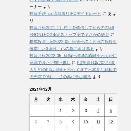
ーナー
より
投資手法: cis流順張りIPOデイトレード
に
あ
よ
り
投資月報2021-11: 勝ちを確信してからの2158
FRONTEO2連続ストップ安でまさかの敗北
に
株式投資月報2022-09: 日経平均-1.5 %の危険を
確信した3連敗 – 己の為に金は鳴る
より
投資月報2022-05: 移動平均線の乖離をわずかに
意識できた手堅い勝ち
に
FX投資月報2022-06:
人生初のFXは資金が少なすぎて不本意な銘柄で
の売買で負け – 己の為に金は鳴る
より
2021年12月
月
火
水
木
金
土
日
1
2
3
4
5
6
7
8
9
10
11
12