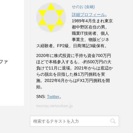
せのお (金融)
詳細プロフィール
。
1989年4月生まれ東京
都中野区在住の男。
職業IT技術者、個人
事業主、物販ビジネ
ス経験者。FP2級、日商簿記3級保有。
2020年に株式投資に手持ち資金700万円
スファ
ほどで本格参入するも、-約500万円の大
負けで11月に退場。2021年からは底辺か
らの脱出を目指した株1万円挑戦を実
施。2022年6月からはFX1万円挑戦を開
始。
SNS:
Twitter
。
money.senooken.jp