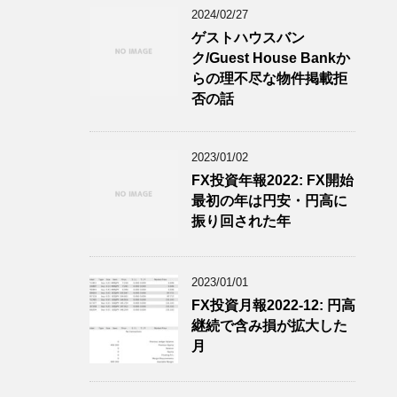
2024/02/27
ゲストハウスバン
ク/Guest House Bankか
らの理不尽な物件掲載拒
否の話
2023/01/02
FX投資年報2022: FX開始
最初の年は円安・円高に
振り回された年
2023/01/01
FX投資月報2022-12: 円高
継続で含み損が拡大した
月