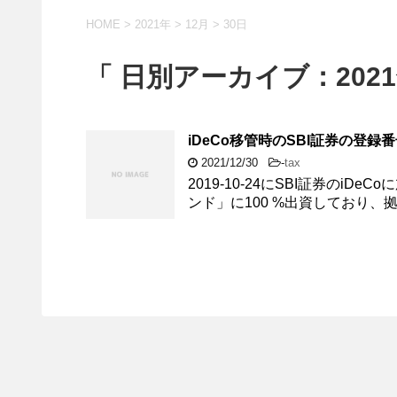
HOME
>
2021年
>
12月
>
30日
「 日別アーカイブ：2021
iDeCo移管時のSBI証券の登
2021/12/30
-
tax
2019-10-24にSBI証券の
ンド」に100 %出資しており、拠出