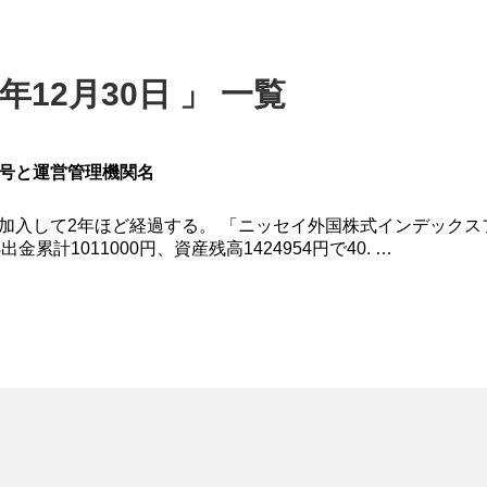
年12月30日 」 一覧
録番号と運営管理機関名
iDeCoに加入して2年ほど経過する。 「ニッセイ外国株式インデック
金累計1011000円、資産残高1424954円で40. …