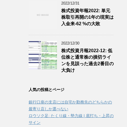
2022/12/31
株式投資年報2022: 単元
株取引再開の1年の現実は
入金来-62 %の大敗
2022/12/30
株式投資月報2022-12: 低
位株と通常株の損切ライ
ンを見誤った過去2番目の
大負け
人気の投稿とページ
銀行口座の支店には自宅か勤務先のどちらかの
最寄り店しか選べない
ロウソク足: たくり線・勢力線 | 底打ち・上昇の
サイン