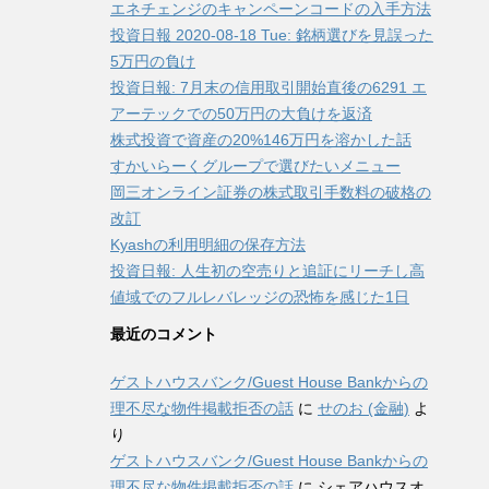
エネチェンジのキャンペーンコードの入手方法
投資日報 2020-08-18 Tue: 銘柄選びを見誤った
5万円の負け
投資日報: 7月末の信用取引開始直後の6291 エ
アーテックでの50万円の大負けを返済
株式投資で資産の20%146万円を溶かした話
すかいらーくグループで選びたいメニュー
岡三オンライン証券の株式取引手数料の破格の
改訂
Kyashの利用明細の保存方法
投資日報: 人生初の空売りと追証にリーチし高
値域でのフルレバレッジの恐怖を感じた1日
最近のコメント
ゲストハウスバンク/Guest House Bankからの
理不尽な物件掲載拒否の話
に
せのお (金融)
よ
り
ゲストハウスバンク/Guest House Bankからの
理不尽な物件掲載拒否の話
に
シェアハウスオ