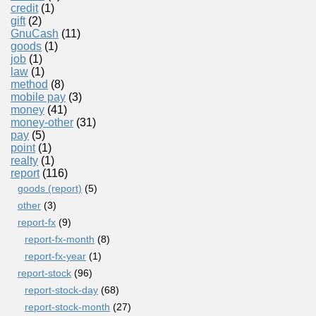
credit
(1)
gift
(2)
GnuCash
(11)
goods
(1)
job
(1)
law
(1)
method
(8)
mobile pay
(3)
money
(41)
money-other
(31)
pay
(5)
point
(1)
realty
(1)
report
(116)
goods (report)
(5)
other
(3)
report-fx
(9)
report-fx-month
(8)
report-fx-year
(1)
report-stock
(96)
report-stock-day
(68)
report-stock-month
(27)