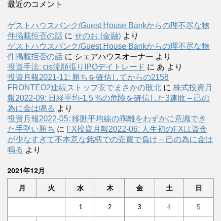
最近のコメント
ゲストハウスバンク/Guest House Bankからの理不尽な物
件掲載拒否の話
に
せのお (金融)
より
ゲストハウスバンク/Guest House Bankからの理不尽な物
件掲載拒否の話
に
シェアハウスオーナー
より
投資手法: cis流順張りIPOデイトレード
に
あ
より
投資月報2021-11: 勝ちを確信してからの2158
FRONTEO2連続ストップ安でまさかの敗北
に
株式投資月
報2022-09: 日経平均-1.5 %の危険を確信した3連敗 – 己の
為に金は鳴る
より
投資月報2022-05: 移動平均線の乖離をわずかに意識でき
た手堅い勝ち
に
FX投資月報2022-06: 人生初のFXは資金
が少なすぎて不本意な銘柄での売買で負け – 己の為に金は
鳴る
より
2021年12月
月
火
水
木
金
土
日
1
2
3
4
5