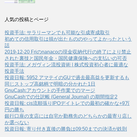
人気の投稿とページ
投資手法: サラリーマンでも可能な引成寄成取引
初めての信用取引は損が出たもののやってよかったという
話
2019-12-20 Friのnanacoの現金収納代行の終了により禁止
された裏技と国民年金・国民健康保険への支払いの可否
投資手法: メガヴィン流投資術 | 株式投資初心者に最適な
投資手法
投資日報: 5952 アマテイのGUで過去最高益を更新するも
同じストップ高銘柄で明暗の分かれた1日
GnuCash:アカウントの手作業でのマージ
GnuCashでの仕訳帳 (General Journal) の期間指定2
投資日報: cis流順張りIPOデイトレでの最初の確かな+9万
円の勝ち
銀行口座の支店には自宅か勤務先のどちらかの最寄り店し
か選べない
投資日報: 寄り付き直後の勝負は09:50までの決済が鉄則