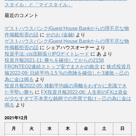
スタイル」と「マイスタイル」
最近のコメント
ゲストハウスバンク/Guest House Bankからの理不尽な物
件掲載拒否の話
に
せのお (金融)
より
ゲストハウスバンク/Guest House Bankからの理不尽な物
件掲載拒否の話
に
シェアハウスオーナー
より
投資手法: cis流順張りIPOデイトレード
に
あ
より
投資月報2021-11: 勝ちを確信してからの2158
FRONTEO2連続ストップ安でまさかの敗北
に
株式投資月
報2022-09: 日経平均-1.5 %の危険を確信した3連敗 – 己の
為に金は鳴る
より
投資月報2022-05: 移動平均線の乖離をわずかに意識でき
た手堅い勝ち
に
FX投資月報2022-06: 人生初のFXは資金
が少なすぎて不本意な銘柄での売買で負け – 己の為に金は
鳴る
より
2021年12月
月
火
水
木
金
土
日