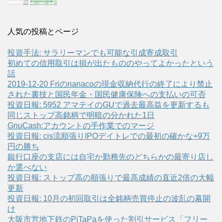
人気の投稿とページ
投資手法: サラリーマンでも可能な引成寄成取引
初めての信用取引は損が出たもののやってよかったという
話
2019-12-20 Friのnanacoの現金収納代行の終了により禁止
された裏技と国民年金・国民健康保険への支払いの可否
投資日報: 5952 アマテイのGUで過去最高益を更新するも
同じストップ高銘柄で明暗の分かれた1日
GnuCash:アカウントの手作業でのマージ
投資日報: cis流順張りIPOデイトレでの最初の確かな+9万
円の勝ち
銀行口座の支店には自宅か勤務先のどちらかの最寄り店し
か選べない
投資日報: ストップ高の順張りで最高成績の直近2倍の大幅
更新
投資日報: 10月の初回取引は全銘柄売買停止の波乱の幕開
け
大阪市営地下鉄のPiTaPaを使った割引サービス「フリー