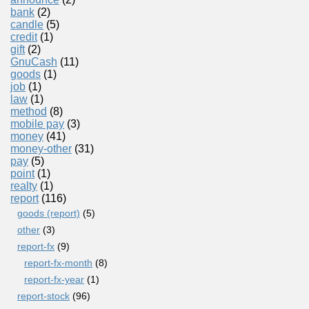
bank
(2)
candle
(5)
credit
(1)
gift
(2)
GnuCash
(11)
goods
(1)
job
(1)
law
(1)
method
(8)
mobile pay
(3)
money
(41)
money-other
(31)
pay
(5)
point
(1)
realty
(1)
report
(116)
goods (report)
(5)
other
(3)
report-fx
(9)
report-fx-month
(8)
report-fx-year
(1)
report-stock
(96)