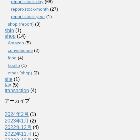
report-stock-day
(68)
report-stock-month
(27)
report-stock-year
(1)
shop (report)
(3)
ship
(1)
shop
(14)
Amazon
(5)
convenience
(2)
food
(4)
health
(1)
other (shop)
(2)
site
(1)
tax
(5)
transaction
(4)
アーカイブ
2024年2月
(1)
2023年1月
(2)
2022年12月
(4)
2022年11月
(1)