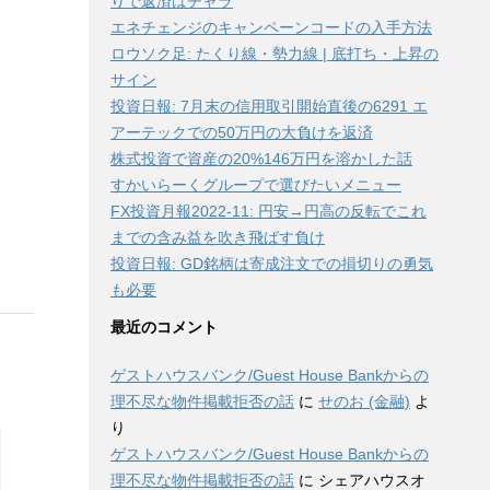
りで返済はチャラ
エネチェンジのキャンペーンコードの入手方法
ロウソク足: たくり線・勢力線 | 底打ち・上昇の
サイン
投資日報: 7月末の信用取引開始直後の6291 エ
アーテックでの50万円の大負けを返済
株式投資で資産の20%146万円を溶かした話
すかいらーくグループで選びたいメニュー
FX投資月報2022-11: 円安→円高の反転でこれ
までの含み益を吹き飛ばす負け
投資日報: GD銘柄は寄成注文での損切りの勇気
も必要
最近のコメント
ゲストハウスバンク/Guest House Bankからの
理不尽な物件掲載拒否の話
に
せのお (金融)
よ
り
ゲストハウスバンク/Guest House Bankからの
理不尽な物件掲載拒否の話
に
シェアハウスオ