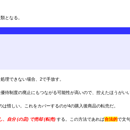
種類となる。
も処理できない場合、2で手放す。
主優待制度の廃止にもつながる可能性が高いので、控えたほうがい
のは惜しい。これをカバーするのが4の購入後商品の転売だ。
分 (の店) で売却 (転売)
する。この方法であれば
合法的
で文