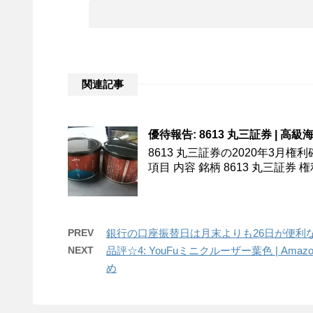
関連記事
優待報告: 8613 丸三証券 | 高
8613 丸三証券の2020年3月権
項目 内容 銘柄 8613 丸三証券 権利
PREV
銀行の口座振替日は月末よりも26日が便利
NEXT
品評☆4: YouFuミニクルーザー葉色 | 
め