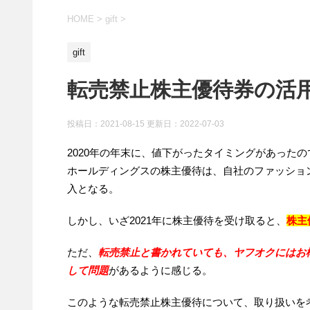
HOME
>
gift
>
gift
転売禁止株主優待券の活
投稿日：2021-08-15 更新日：
2022-07-03
2020年の年末に、値下がったタイミングがあったので
ホールディングスの株主優待は、自社のファッショ
入となる。
しかし、いざ2021年に株主優待を受け取ると、
株主
ただ、
転売禁止と書かれていても、ヤフオクにはお
して問題
があるように感じる。
このような転売禁止株主優待について、取り扱いを