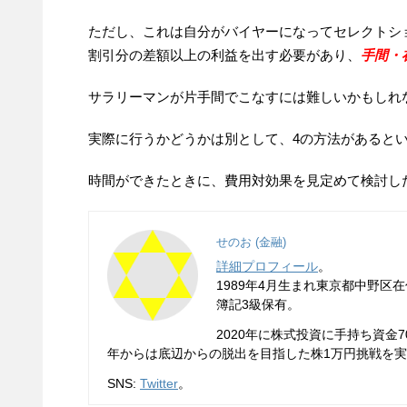
ただし、これは自分がバイヤーになってセレクトシ
割引分の差額以上の利益を出す必要があり、
手間・
サラリーマンが片手間でこなすには難しいかもしれ
実際に行うかどうかは別として、4の方法があると
時間ができたときに、費用対効果を見定めて検討し
せのお (金融)
詳細プロフィール
。
1989年4月生まれ東京都中野区
簿記3級保有。
2020年に株式投資に手持ち資金7
年からは底辺からの脱出を目指した株1万円挑戦を実施
SNS:
Twitter
。