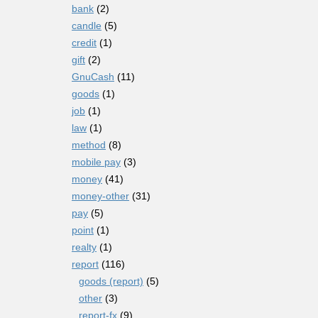
bank
(2)
candle
(5)
credit
(1)
gift
(2)
GnuCash
(11)
goods
(1)
job
(1)
law
(1)
method
(8)
mobile pay
(3)
money
(41)
money-other
(31)
pay
(5)
point
(1)
realty
(1)
report
(116)
goods (report)
(5)
other
(3)
report-fx
(9)