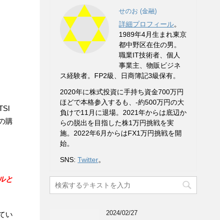
せのお (金融)
詳細プロフィール
。
1989年4月生まれ東京
都中野区在住の男。
職業IT技術者、個人
事業主、物販ビジネ
ス経験者。FP2級、日商簿記3級保有。
2020年に株式投資に手持ち資金700万円
ほどで本格参入するも、-約500万円の大
SI
負けで11月に退場。2021年からは底辺か
の購
らの脱出を目指した株1万円挑戦を実
施。2022年6月からはFX1万円挑戦を開
始。
SNS:
Twitter
。
ルと
2024/02/27
てい