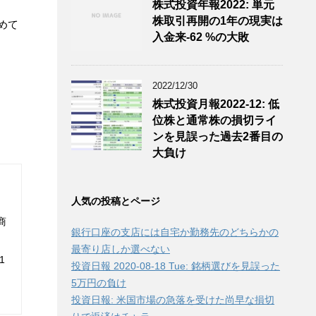
株式投資年報2022: 単元
株取引再開の1年の現実は
めて
入金来-62 %の大敗
2022/12/30
株式投資月報2022-12: 低
位株と通常株の損切ライ
ンを見誤った過去2番目の
大負け
人気の投稿とページ
商
銀行口座の支店には自宅か勤務先のどちらかの
最寄り店しか選べない
1
投資日報 2020-08-18 Tue: 銘柄選びを見誤った
5万円の負け
投資日報: 米国市場の急落を受けた尚早な損切