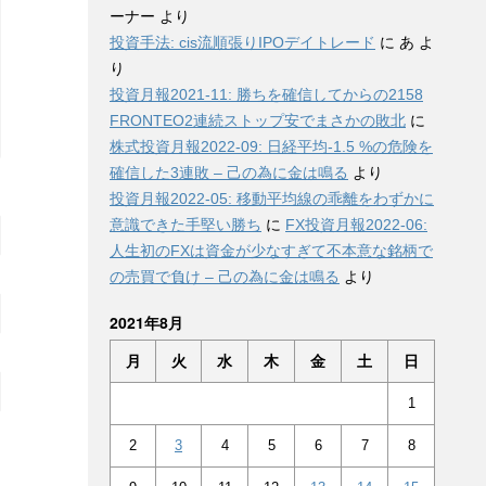
ーナー
より
投資手法: cis流順張りIPOデイトレード
に
あ
よ
り
投資月報2021-11: 勝ちを確信してからの2158
FRONTEO2連続ストップ安でまさかの敗北
に
株式投資月報2022-09: 日経平均-1.5 %の危険を
確信した3連敗 – 己の為に金は鳴る
より
投資月報2022-05: 移動平均線の乖離をわずかに
意識できた手堅い勝ち
に
FX投資月報2022-06:
人生初のFXは資金が少なすぎて不本意な銘柄で
の売買で負け – 己の為に金は鳴る
より
2021年8月
月
火
水
木
金
土
日
1
2
3
4
5
6
7
8