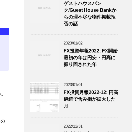
ゲストハウスバン
ク/Guest House Bankか
らの理不尽な物件掲載拒
否の話
2023/01/02
FX投資年報2022: FX開始
最初の年は円安・円高に
振り回された年
2023/01/01
FX投資月報2022-12: 円高
い。
継続で含み損が拡大した
月
句の
2022/12/31