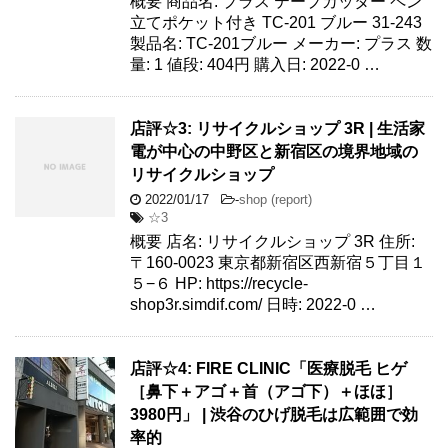
概要 商品名: プラス テープカッター ペン
立てポケット付き TC-201 ブルー 31-243
製品名: TC-201ブルー メーカー: プラス 数
量: 1 値段: 404円 購入日: 2022-0 …
店評☆3: リサイクルショップ 3R | 生活家
電が中心の中野区と新宿区の境界地域の
リサイクルショップ
2022/01/17
-
shop (report)
☆3
概要 店名: リサイクルショップ 3R 住所:
〒160-0023 東京都新宿区西新宿５丁目１
５−６ HP: https://recycle-
shop3r.simdif.com/ 日時: 2022-0 …
店評☆4: FIRE CLINIC「医療脱毛 ヒゲ
［鼻下＋アゴ＋首（アゴ下）＋ほほ］
3980円」 | 渋谷のひげ脱毛は広範囲で効
率的