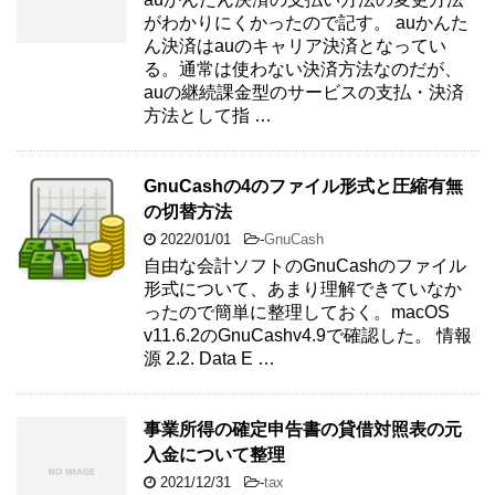
がわかりにくかったので記す。 auかんた
ん決済はauのキャリア決済となってい
る。通常は使わない決済方法なのだが、
auの継続課金型のサービスの支払・決済
方法として指 …
GnuCashの4のファイル形式と圧縮有無
の切替方法
2022/01/01
-
GnuCash
自由な会計ソフトのGnuCashのファイル
形式について、あまり理解できていなか
ったので簡単に整理しておく。macOS
v11.6.2のGnuCashv4.9で確認した。 情報
源 2.2. Data E …
事業所得の確定申告書の貸借対照表の元
入金について整理
2021/12/31
-
tax