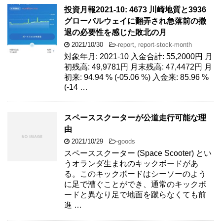
投資月報2021-10: 4673 川崎地質と3936
グローバルウェイに翻弄され急落前の撤
退の必要性を感じた敗北の月
2021/10/30
-
report
,
report-stock-month
対象年月: 2021-10 入金合計: 55,2000円 月
初残高: 49,9781円 月末残高: 47,4472円 月
初来: 94.94 % (-05.06 %) 入金来: 85.96 %
(-14 …
スペーススクーターが公道走行可能な理
由
2021/10/29
-
goods
スペーススクーター (Space Scooter) とい
うオランダ生まれのキックボードがあ
る。このキックボードはシーソーのよう
に足で漕ぐことができ、通常のキックボ
ードと異なり足で地面を蹴らなくても前
進 …