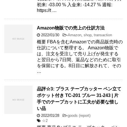
初来: -03.00 % 入金来: -14.27 % 週報:
https://t …
Amazon物販での売上の仕訳方法
2022/01/30
-
Amazon
,
shop
,
transaction
概要 FBAを含むAmazonでの商品販売時の
仕訳について整理する。 Amazon物販で
は、注文を受注して売り上げが発生する
と翌日から7日間、返品などのために取引
を保留にする。8日目に解放されて、その
…
品評☆3: プラス テープカッター ペン立て
ポケット付き TC-201 ブルー 31-243 | 片
手でのテープカットに工夫が必要な惜し
い品
2022/01/28
-
goods (report)
☆2