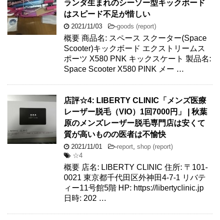
ランダ生まれのシーソー型キックボード
はスピード不足が惜しい
2021/11/03
-
goods (report)
概要 商品名: スペース スクーター(Space
Scooter)キックボード エクストリームス
ポーツ X580 PNK キックスケート 製品名:
Space Scooter X580 PINK メー …
店評☆4: LIBERTY CLINIC「メンズ医療
レーザー脱毛（VIO）1回7000円」 | 秋葉
原のメンズレーザー脱毛専門店は安くて
質が高いものの医者は不愉快
2021/11/01
-
report
,
shop (report)
☆4
概要 店名: LIBERTY CLINIC 住所: 〒101-
0021 東京都千代田区外神田4-7-1 リバテ
ィー11号館5階 HP: https://libertyclinic.jp
日時: 202 …