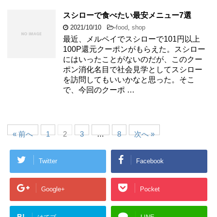
スシローで食べたい最安メニュー7選
2021/10/10
-
food
,
shop
最近、メルペイでスシローで101円以上
100P還元クーポンがもらえた。スシロー
にはいったことがないのだが、このクー
ポン消化名目で社会見学としてスシロー
を訪問してもいいかなと思った。そこ
で、今回のクーポ …
« 前へ
1
2
3
…
8
次へ »
Twitter
Facebook
Google+
Pocket
B!