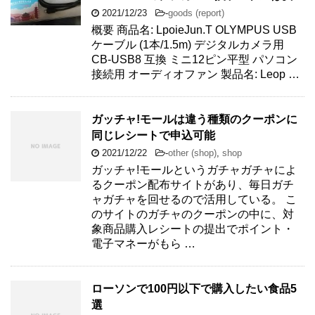
2021/12/23
-
goods (report)
概要 商品名: LpoieJun.T OLYMPUS USB
ケーブル (1本/1.5m) デジタルカメラ用
CB-USB8 互換 ミニ12ピン平型 パソコン
接続用 オーディオファン 製品名: Leop …
ガッチャ!モールは違う種類のクーポンに
同じレシートで申込可能
2021/12/22
-
other (shop)
,
shop
ガッチャ!モールというガチャガチャによ
るクーポン配布サイトがあり、毎日ガチ
ャガチャを回せるので活用している。 こ
のサイトのガチャのクーポンの中に、対
象商品購入レシートの提出でポイント・
電子マネーがもら …
ローソンで100円以下で購入したい食品5
選