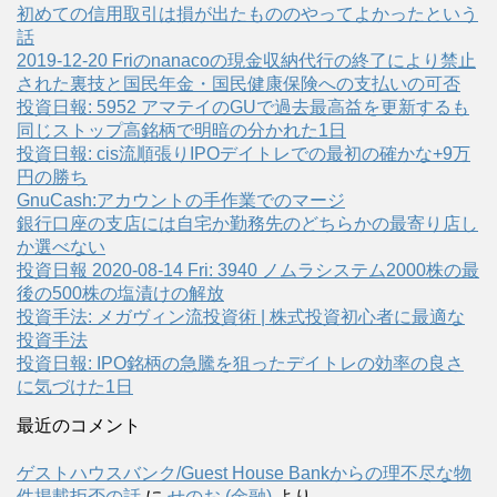
初めての信用取引は損が出たもののやってよかったという
話
2019-12-20 Friのnanacoの現金収納代行の終了により禁止
された裏技と国民年金・国民健康保険への支払いの可否
投資日報: 5952 アマテイのGUで過去最高益を更新するも
同じストップ高銘柄で明暗の分かれた1日
投資日報: cis流順張りIPOデイトレでの最初の確かな+9万
円の勝ち
GnuCash:アカウントの手作業でのマージ
銀行口座の支店には自宅か勤務先のどちらかの最寄り店し
か選べない
投資日報 2020-08-14 Fri: 3940 ノムラシステム2000株の最
後の500株の塩漬けの解放
投資手法: メガヴィン流投資術 | 株式投資初心者に最適な
投資手法
投資日報: IPO銘柄の急騰を狙ったデイトレの効率の良さ
に気づけた1日
最近のコメント
ゲストハウスバンク/Guest House Bankからの理不尽な物
件掲載拒否の話
に
せのお (金融)
より