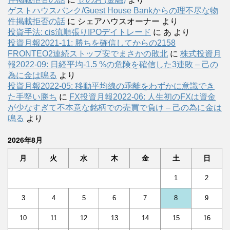
ゲストハウスバンク/Guest House Bankからの理不尽な物
件掲載拒否の話
に
シェアハウスオーナー
より
投資手法: cis流順張りIPOデイトレード
に
あ
より
投資月報2021-11: 勝ちを確信してからの2158
FRONTEO2連続ストップ安でまさかの敗北
に
株式投資月
報2022-09: 日経平均-1.5 %の危険を確信した3連敗 – 己の
為に金は鳴る
より
投資月報2022-05: 移動平均線の乖離をわずかに意識でき
た手堅い勝ち
に
FX投資月報2022-06: 人生初のFXは資金
が少なすぎて不本意な銘柄での売買で負け – 己の為に金は
鳴る
より
2026年8月
月
火
水
木
金
土
日
1
2
3
4
5
6
7
8
9
10
11
12
13
14
15
16