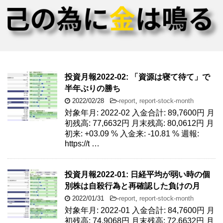
投資月報2022-02: 「資源は寝て待て」で
半年ぶりの勝ち
2022/02/28
-
report
,
report-stock-month
対象年月: 2022-02 入金合計: 89,7600円 月
初残高: 77,6632円 月末残高: 80,0612円 月
初来: +03.09 % 入金来: -10.81 % 週報:
https://t …
投資月報2022-01: 日経平均が弱い時の個
別株は自殺行為と再確認した負けの月
2022/01/31
-
report
,
report-stock-month
対象年月: 2022-01 入金合計: 84,7600円 月
初残高: 74,9068円 月末残高: 72,6632円 月