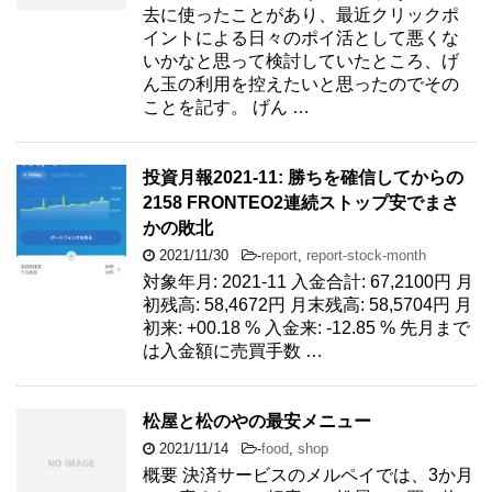
去に使ったことがあり、最近クリックポ
イントによる日々のポイ活として悪くな
いかなと思って検討していたところ、げ
ん玉の利用を控えたいと思ったのでその
ことを記す。 げん …
投資月報2021-11: 勝ちを確信してからの
2158 FRONTEO2連続ストップ安でまさ
かの敗北
2021/11/30
-
report
,
report-stock-month
対象年月: 2021-11 入金合計: 67,2100円 月
初残高: 58,4672円 月末残高: 58,5704円 月
初来: +00.18 % 入金来: -12.85 % 先月まで
は入金額に売買手数 …
松屋と松のやの最安メニュー
2021/11/14
-
food
,
shop
概要 決済サービスのメルペイでは、3か月