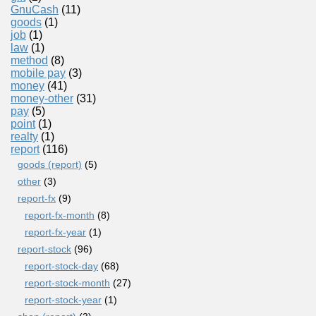
GnuCash
(11)
goods
(1)
job
(1)
law
(1)
method
(8)
mobile pay
(3)
money
(41)
money-other
(31)
pay
(5)
point
(1)
realty
(1)
report
(116)
goods (report)
(5)
other
(3)
report-fx
(9)
report-fx-month
(8)
report-fx-year
(1)
report-stock
(96)
report-stock-day
(68)
report-stock-month
(27)
report-stock-year
(1)