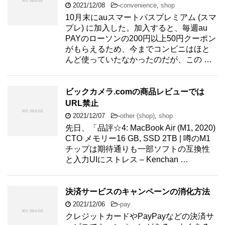
2021/12/08
-
convenience
,
shop
10月末にauスマートパスプレミアム (スマ
プレ) に加入した。加入すると、毎週au
PAYのローソンの200円以上50円クーポン
がもらえるため、今までコンビニはほと
んど使っていたなかったのだが、この …
ビックカメラ.comの商品レビューでは
URL禁止
2021/12/07
-
other (shop)
,
shop
先日、「品評☆4: MacBook Air (M1, 2020)
CTO メモリー16 GB, SSD 2TB | 噂のM1
チップは期待通りも一部ソフトの互換性
と入力UIにストレス – Kenchan …
決済サービスのキャンペーンの消化方法
2021/12/06
-
pay
クレジットカードやPayPayなどの決済サ