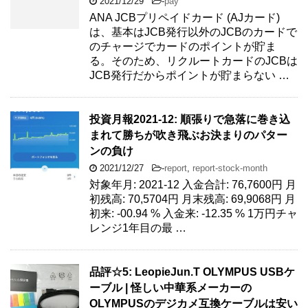
2021/12/29
-
pay
ANA JCBプリペイドカード (AJカード)
は、基本はJCB発行以外のJCBのカードで
のチャージでカードのポイントが貯ま
る。そのため、リクルートカードのJCBは
JCB発行だからポイントが貯まらない …
投資月報2021-12: 順張りで急落に巻き込
まれて勝ちが吹き飛ぶお決まりのパター
ンの負け
2021/12/27
-
report
,
report-stock-month
対象年月: 2021-12 入金合計: 76,7600円 月
初残高: 70,5704円 月末残高: 69,9068円 月
初来: -00.94 % 入金来: -12.35 % 1万円チャ
レンジ1年目の最 …
品評☆5: LeopieJun.T OLYMPUS USBケ
ーブル | 怪しい中華系メーカーの
OLYMPUSのデジカメ互換ケーブルは安い