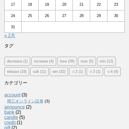
17
18
19
20
21
22
23
24
25
26
27
28
29
30
31
« 2月
タグ
decrease
(1)
increase
(4)
lose
(39)
max
(5)
min
(12)
release
(19)
salt
(11)
win
(32)
☆2
(1)
☆3
(1)
☆4
(4)
カテゴリー
account
(3)
岡三オンライン証券
(3)
announce
(2)
bank
(2)
candle
(5)
credit
(1)
gift
(2)