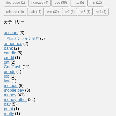
decrease
(1)
increase
(4)
lose
(39)
max
(5)
min
(12)
release
(19)
salt
(11)
win
(32)
☆2
(1)
☆3
(1)
☆4
(4)
カテゴリー
account
(3)
岡三オンライン証券
(3)
announce
(2)
bank
(2)
candle
(5)
credit
(1)
gift
(2)
GnuCash
(11)
goods
(1)
job
(1)
law
(1)
method
(8)
mobile pay
(3)
money
(41)
money-other
(31)
pay
(5)
point
(1)
realty
(1)