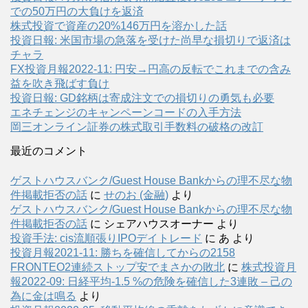
での50万円の大負けを返済
株式投資で資産の20%146万円を溶かした話
投資日報: 米国市場の急落を受けた尚早な損切りで返済は
チャラ
FX投資月報2022-11: 円安→円高の反転でこれまでの含み
益を吹き飛ばす負け
投資日報: GD銘柄は寄成注文での損切りの勇気も必要
エネチェンジのキャンペーンコードの入手方法
岡三オンライン証券の株式取引手数料の破格の改訂
最近のコメント
ゲストハウスバンク/Guest House Bankからの理不尽な物
件掲載拒否の話
に
せのお (金融)
より
ゲストハウスバンク/Guest House Bankからの理不尽な物
件掲載拒否の話
に
シェアハウスオーナー
より
投資手法: cis流順張りIPOデイトレード
に
あ
より
投資月報2021-11: 勝ちを確信してからの2158
FRONTEO2連続ストップ安でまさかの敗北
に
株式投資月
報2022-09: 日経平均-1.5 %の危険を確信した3連敗 – 己の
為に金は鳴る
より