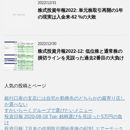
2022/12/31
株式投資年報2022: 単元株取引再開の1年
の現実は入金来-62 %の大敗
2022/12/30
株式投資月報2022-12: 低位株と通常株の
損切ラインを見誤った過去2番目の大負け
人気の投稿とページ
銀行口座の支店には自宅か勤務先のどちらかの最寄り店し
か選べない
すかいらーくグループで選びたいメニュー
投資日報 2020-08-18 Tue: 銘柄選びを見誤った5万円の負
け
投資日報: 7月末の信用取引開始直後の6291 エアーテック