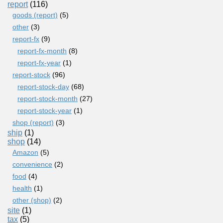
report
(116)
goods (report)
(5)
other
(3)
report-fx
(9)
report-fx-month
(8)
report-fx-year
(1)
report-stock
(96)
report-stock-day
(68)
report-stock-month
(27)
report-stock-year
(1)
shop (report)
(3)
ship
(1)
shop
(14)
Amazon
(5)
convenience
(2)
food
(4)
health
(1)
other (shop)
(2)
site
(1)
tax
(5)