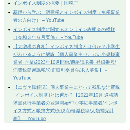
インボイス制度の概要｜国税庁
基礎から学ぶ 消費税とインボイス制度（免税事業
者の方向け） – YouTube
インボイス制度に関するオンライン説明会の模様
（令和３年６月実施） – YouTube
【大増税の真相】インボイス制度とは何か？小学生
がわかるように解説【個人事業主･ﾌﾘｰﾗﾝｽ･小規模事
業者･企業/2023年10月開始/適格請求書･登録番号/
消費税簡易課税/公正取引委員会/求人募集】 –
YouTube
【エヴァ風解説】個人事業主にとって残酷な消費税
｢インボイス制度｣とは何か？【2021年10月 適格請
求書発行事業者の登録開始/中小零細事業者/インボ
イス方式と帳簿方式/免税点/軽減税率/人類補完計
画】 – YouTube