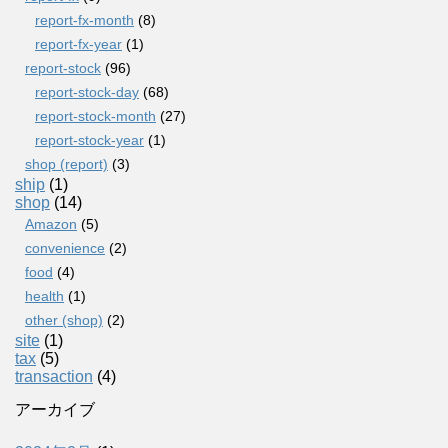
report-fx-month
(8)
report-fx-year
(1)
report-stock
(96)
report-stock-day
(68)
report-stock-month
(27)
report-stock-year
(1)
shop (report)
(3)
ship
(1)
shop
(14)
Amazon
(5)
convenience
(2)
food
(4)
health
(1)
other (shop)
(2)
site
(1)
tax
(5)
transaction
(4)
アーカイブ