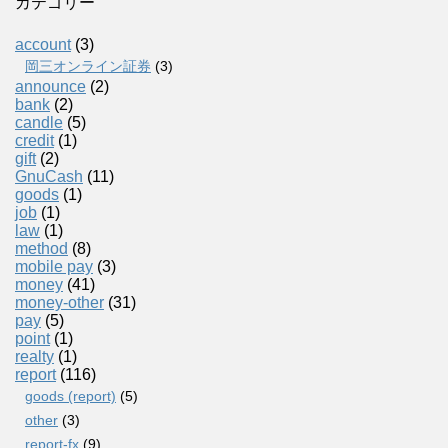
カテゴリー
account
(3)
岡三オンライン証券
(3)
announce
(2)
bank
(2)
candle
(5)
credit
(1)
gift
(2)
GnuCash
(11)
goods
(1)
job
(1)
law
(1)
method
(8)
mobile pay
(3)
money
(41)
money-other
(31)
pay
(5)
point
(1)
realty
(1)
report
(116)
goods (report)
(5)
other
(3)
report-fx
(9)