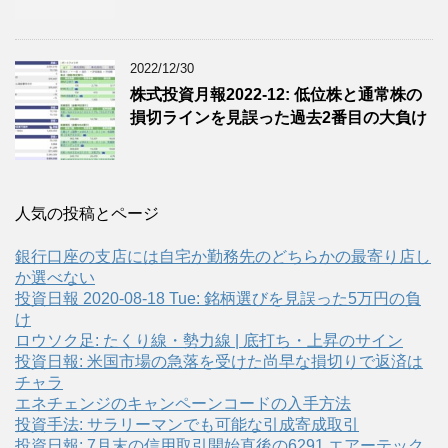
2022/12/30
株式投資月報2022-12: 低位株と通常株の
損切ラインを見誤った過去2番目の大負け
人気の投稿とページ
銀行口座の支店には自宅か勤務先のどちらかの最寄り店し
か選べない
投資日報 2020-08-18 Tue: 銘柄選びを見誤った5万円の負
け
ロウソク足: たくり線・勢力線 | 底打ち・上昇のサイン
投資日報: 米国市場の急落を受けた尚早な損切りで返済は
チャラ
エネチェンジのキャンペーンコードの入手方法
投資手法: サラリーマンでも可能な引成寄成取引
投資日報: 7月末の信用取引開始直後の6291 エアーテック