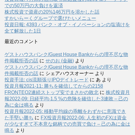
での50万円の大負けを返済
株式投資で資産の20%146万円を溶かした話
すかいらーくグループで選びたいメニュー
投資日報: 4393 バンク・オブ・イノベーションの塩漬けを
全て解放した1日
最近のコメント
ゲストハウスバンク/Guest House Bankからの理不尽な物
件掲載拒否の話
に
せのお (金融)
より
ゲストハウスバンク/Guest House Bankからの理不尽な物
件掲載拒否の話
に
シェアハウスオーナー
より
投資手法: cis流順張りIPOデイトレード
に
あ
より
投資月報2021-11: 勝ちを確信してからの2158
FRONTEO2連続ストップ安でまさかの敗北
に
株式投資月
報2022-09: 日経平均-1.5 %の危険を確信した3連敗 – 己の
為に金は鳴る
より
投資月報2022-05: 移動平均線の乖離をわずかに意識でき
た手堅い勝ち
に
FX投資月報2022-06: 人生初のFXは資金
が少なすぎて不本意な銘柄での売買で負け – 己の為に金は
鳴る
より