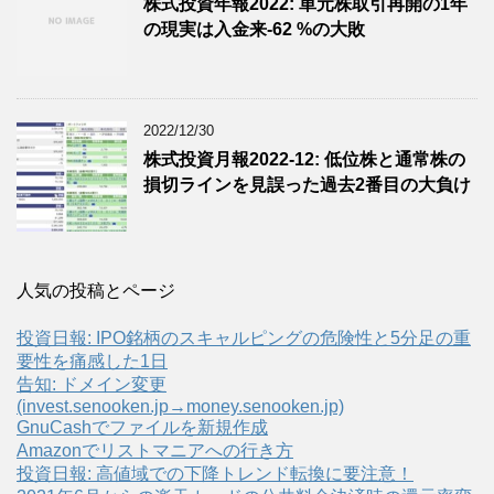
株式投資年報2022: 単元株取引再開の1年
の現実は入金来-62 %の大敗
2022/12/30
株式投資月報2022-12: 低位株と通常株の
損切ラインを見誤った過去2番目の大負け
人気の投稿とページ
投資日報: IPO銘柄のスキャルピングの危険性と5分足の重
要性を痛感した1日
告知: ドメイン変更
(invest.senooken.jp→money.senooken.jp)
GnuCashでファイルを新規作成
Amazonでリストマニアへの行き方
投資日報: 高値域での下降トレンド転換に要注意！