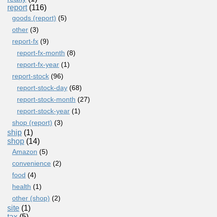
report
(116)
goods (report)
(5)
other
(3)
report-fx
(9)
report-fx-month
(8)
report-fx-year
(1)
report-stock
(96)
report-stock-day
(68)
report-stock-month
(27)
report-stock-year
(1)
shop (report)
(3)
ship
(1)
shop
(14)
Amazon
(5)
convenience
(2)
food
(4)
health
(1)
other (shop)
(2)
site
(1)
tax
(5)