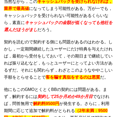
当然ながら，この
キャッシュバックを受けられなければ，
業界で最高値
になってしまう可能性がある。万が一でも，
キャッシュバックを受けられない可能性があるくらいな
ら，素直に
キャッシュバックの金額が低くなっても他社を
選んだほうがまし
だろう。
契約を読むので契約する側にも問題があるのはわかる。し
かし，一定期間継続したユーザーにだけ特典を与えたけれ
ば，最初から受付をしておいて，その期日まで継続してい
れば振り込むなど，もっとユーザーにとってよい方法があ
るずだ。それにも関わらず，わざとこのようなややこしい
手順をとらせることで
客を騙す真似をするのは悪質
だ。
他にもこのGMOとくとくBBの契約には問題がある。ま
ず，解約するには
契約して25か月めか49か月目
でなけれ
ば，問答無用で
解約料9500円
が発生する。さらに，利用
期間に応じて追加で解約料がとられる
（2年未満：9500