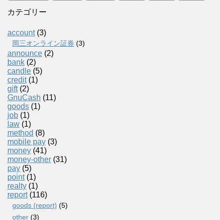
カテゴリー
account
(3)
岡三オンライン証券
(3)
announce
(2)
bank
(2)
candle
(5)
credit
(1)
gift
(2)
GnuCash
(11)
goods
(1)
job
(1)
law
(1)
method
(8)
mobile pay
(3)
money
(41)
money-other
(31)
pay
(5)
point
(1)
realty
(1)
report
(116)
goods (report)
(5)
other
(3)