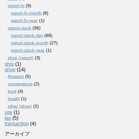
report-fx
(9)
report-fx-month
(8)
report-fx-year
(1)
report-stock
(96)
report-stock-day
(68)
report-stock-month
(27)
report-stock-year
(1)
shop (report)
(3)
ship
(1)
shop
(14)
Amazon
(5)
convenience
(2)
food
(4)
health
(1)
other (shop)
(2)
site
(1)
tax
(5)
transaction
(4)
アーカイブ