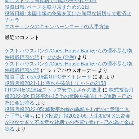
同じストップ高銘柄で明暗の分かれた1日
投資日報: ペースを取り戻すための1日
投資日報: 米国市場の急落を受けた尚早な損切りで返済は
チャラ
エネチェンジのキャンペーンコードの入手方法
最近のコメント
ゲストハウスバンク/Guest House Bankからの理不尽な物
件掲載拒否の話
に
せのお (金融)
より
ゲストハウスバンク/Guest House Bankからの理不尽な物
件掲載拒否の話
に
シェアハウスオーナー
より
投資手法: cis流順張りIPOデイトレード
に
あ
より
投資月報2021-11: 勝ちを確信してからの2158
FRONTEO2連続ストップ安でまさかの敗北
に
株式投資月
報2022-09: 日経平均-1.5 %の危険を確信した3連敗 – 己の
為に金は鳴る
より
投資月報2022-05: 移動平均線の乖離をわずかに意識でき
た手堅い勝ち
に
FX投資月報2022-06: 人生初のFXは資金
が少なすぎて不本意な銘柄での売買で負け – 己の為に金は
鳴る
より