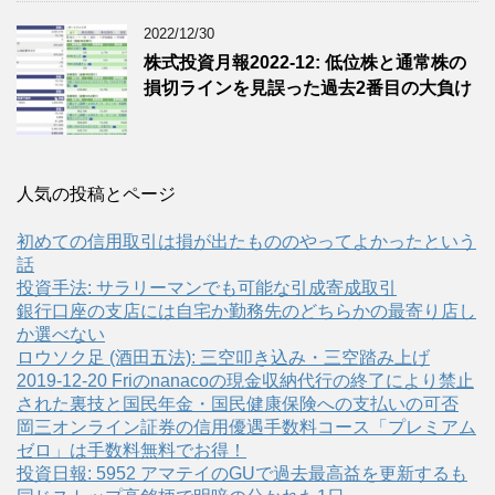
2022/12/30
株式投資月報2022-12: 低位株と通常株の
損切ラインを見誤った過去2番目の大負け
人気の投稿とページ
初めての信用取引は損が出たもののやってよかったという
話
投資手法: サラリーマンでも可能な引成寄成取引
銀行口座の支店には自宅か勤務先のどちらかの最寄り店し
か選べない
ロウソク足 (酒田五法): 三空叩き込み・三空踏み上げ
2019-12-20 Friのnanacoの現金収納代行の終了により禁止
された裏技と国民年金・国民健康保険への支払いの可否
岡三オンライン証券の信用優遇手数料コース「プレミアム
ゼロ」は手数料無料でお得！
投資日報: 5952 アマテイのGUで過去最高益を更新するも