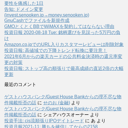
要性を痛感した1日
告知: ドメイン変更
(invest.senooken.jp→money.senooken.jp)
GnuCashでファイルを新規作成
GMOとくとくBBでWiMAXを契約してはならない理由
投資日報 2020-08-18 Tue: 銘柄選びを見誤った5万円の負
け
Amazon.co.jpでのURL入りカスタマーレビューは削除対象
投資日報: 高値域での下降トレンド転換に要注意！
2021年6月からの楽天カードの公共料金決済時の還元率変
更の対策
投資日報: ストップ高の順張りで最高成績の直近2倍の大幅
更新
最近のコメント
ゲストハウスバンク/Guest House Bankからの理不尽な物
件掲載拒否の話
に
せのお (金融)
より
ゲストハウスバンク/Guest House Bankからの理不尽な物
件掲載拒否の話
に
シェアハウスオーナー
より
投資手法: cis流順張りIPOデイトレード
に
あ
より
投資月報2021-11: 勝ちを確信してからの2158