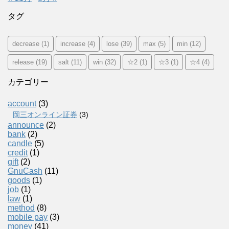
タグ
decrease
(1)
increase
(4)
lose
(39)
max
(5)
min
(12)
release
(19)
salt
(11)
win
(32)
☆2
(1)
☆3
(1)
☆4
(4)
カテゴリー
account
(3)
岡三オンライン証券
(3)
announce
(2)
bank
(2)
candle
(5)
credit
(1)
gift
(2)
GnuCash
(11)
goods
(1)
job
(1)
law
(1)
method
(8)
mobile pay
(3)
money
(41)