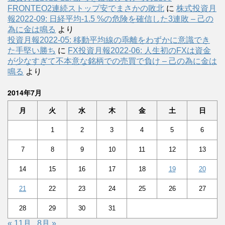
FRONTEO2連続ストップ安でまさかの敗北
に
株式投資月
報2022-09: 日経平均-1.5 %の危険を確信した3連敗 – 己の
為に金は鳴る
より
投資月報2022-05: 移動平均線の乖離をわずかに意識でき
た手堅い勝ち
に
FX投資月報2022-06: 人生初のFXは資金
が少なすぎて不本意な銘柄での売買で負け – 己の為に金は
鳴る
より
2014年7月
月
火
水
木
金
土
日
1
2
3
4
5
6
7
8
9
10
11
12
13
14
15
16
17
18
19
20
21
22
23
24
25
26
27
28
29
30
31
« 11月
8月 »