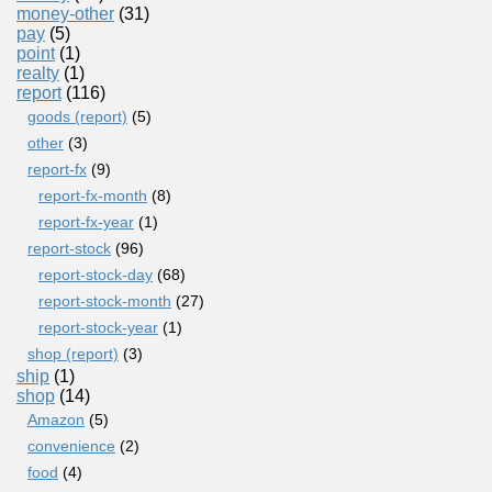
money-other
(31)
pay
(5)
point
(1)
realty
(1)
report
(116)
goods (report)
(5)
other
(3)
report-fx
(9)
report-fx-month
(8)
report-fx-year
(1)
report-stock
(96)
report-stock-day
(68)
report-stock-month
(27)
report-stock-year
(1)
shop (report)
(3)
ship
(1)
shop
(14)
Amazon
(5)
convenience
(2)
food
(4)