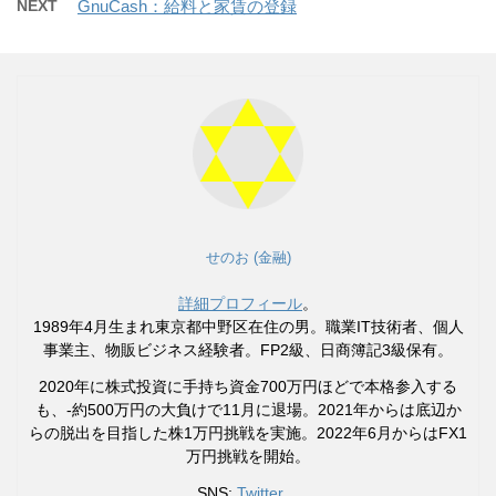
NEXT
GnuCash：給料と家賃の登録
せのお (金融)
詳細プロフィール
。
1989年4月生まれ東京都中野区在住の男。職業IT技術者、個人
事業主、物販ビジネス経験者。FP2級、日商簿記3級保有。
2020年に株式投資に手持ち資金700万円ほどで本格参入する
も、-約500万円の大負けで11月に退場。2021年からは底辺か
らの脱出を目指した株1万円挑戦を実施。2022年6月からはFX1
万円挑戦を開始。
SNS:
Twitter
。