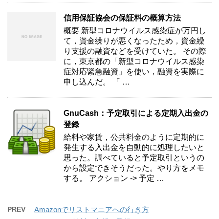
信用保証協会の保証料の概算方法
概要 新型コロナウイルス感染症が万円し
て，資金繰りが悪くなったため，資金繰
り支援の融資などを受けていた。 その際
に，東京都の「新型コロナウイルス感染
症対応緊急融資」を使い，融資を実際に
申し込んだ。 「 …
GnuCash：予定取引による定期入出金の
登録
給料や家賃，公共料金のように定期的に
発生する入出金を自動的に処理したいと
思った。調べていると予定取引というの
から設定できそうだった。やり方をメモ
する。 アクション -> 予定 …
PREV
Amazonでリストマニアへの行き方