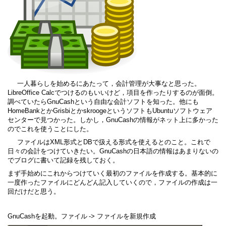
一人暮らしを始めるにあたって，会計管理が大事なと思った。
LibreOffice Calc
でつけるのもいいけど，項目を作ったりするのが面倒。
調べていたら
GnuCash
という自由な会計ソフトを知った。他にも
HomeBank
とか
Grisbi
とか
skrooge
というソフトも
Ubuntu
ソフトウェア
センターで見つかった。しかし，
GnuCash
の情報がネット上に多かった
のでこれを使うことにした。
ファイルは
XML
形式と
DB
で扱える形式を使えるとのこと。これで
日々の会計をつけていきたい。
GnuCash
の日本語の情報はあまりないの
でブログに書いて記録を残しておく。
まず手始めにこれからつけていく最初のファイルを作成する。基本的に
一度作ったファイルにどんどん記入していくので，ファイルの作成は一
回だけだと思う。
GnuCash
を起動。ファイル
->
ファイルを新規作成