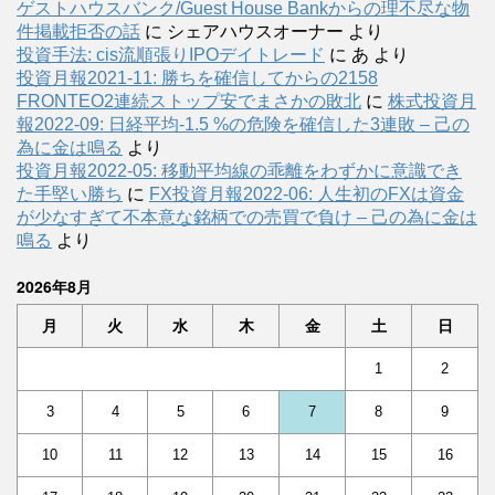
ゲストハウスバンク/Guest House Bankからの理不尽な物
件掲載拒否の話
に
シェアハウスオーナー
より
投資手法: cis流順張りIPOデイトレード
に
あ
より
投資月報2021-11: 勝ちを確信してからの2158
FRONTEO2連続ストップ安でまさかの敗北
に
株式投資月
報2022-09: 日経平均-1.5 %の危険を確信した3連敗 – 己の
為に金は鳴る
より
投資月報2022-05: 移動平均線の乖離をわずかに意識でき
た手堅い勝ち
に
FX投資月報2022-06: 人生初のFXは資金
が少なすぎて不本意な銘柄での売買で負け – 己の為に金は
鳴る
より
2026年8月
月
火
水
木
金
土
日
1
2
3
4
5
6
7
8
9
10
11
12
13
14
15
16