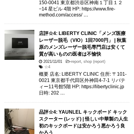
150-0041 東京都渋谷区神南１丁目１２
−14 星ビル 4階 HP: https://www.fire-
method.com/access/ …
店評☆4: LIBERTY CLINIC「メンズ医療
レーザー脱毛（VIO）1回7000円」 | 秋葉
原のメンズレーザー脱毛専門店は安くて
質が高いものの医者は不愉快
2021/11/01
-
report
,
shop (report)
☆4
概要 店名: LIBERTY CLINIC 住所: 〒101-
0021 東京都千代田区外神田4-7-1 リバテ
ィー11号館5階 HP: https://libertyclinic.jp
日時: 202 …
品評☆4: YAUNLEL キックボード キック
スクーター (レッド) | 怪しい中華製の人生
初のキックボードは安かろう悪かろう良
かろう