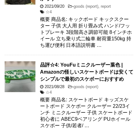
2021/09/20
-
goods (report)
,
report
☆4
概要 商品名: キックボード キックスクー
ター 子供 大人用 折り畳み式 ハンド/フッ
トブレーキ 3段階高さ調節可能 8インチホ
イール 立ち乗り式二輪車 耐荷重150kg 持
ち運び便利 日本語説明書 …
品評☆4: YouFuミニクルーザー葉色 |
Amazonの怪しいスケートボードは安くて
シンプルで最初のスケボーにおすすめ
2021/08/28
-
goods (report)
☆4
概要 商品名: スケートボード キッズスケ
ートボード スケボー クルーザー 22/23イ
ンチ ミニクルーザー 子供 スケートボード
初心者に ABEC9ベアリング PUホイール
スケボー 子供/若者/ …