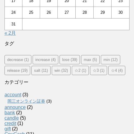
17
18
19
20
21
22
23
24
25
26
27
28
29
30
31
« 2月
タグ
decrease
(1)
increase
(4)
lose
(39)
max
(5)
min
(12)
release
(19)
salt
(11)
win
(32)
☆2
(1)
☆3
(1)
☆4
(4)
カテゴリー
account
(3)
岡三オンライン証券
(3)
announce
(2)
bank
(2)
candle
(5)
credit
(1)
gift
(2)