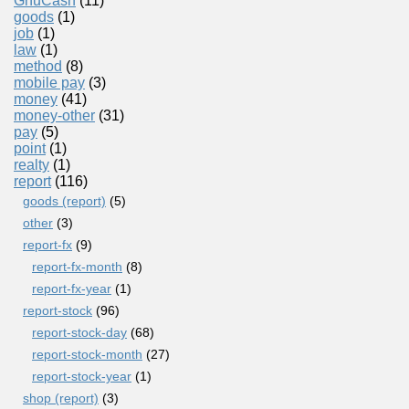
GnuCash
(11)
goods
(1)
job
(1)
law
(1)
method
(8)
mobile pay
(3)
money
(41)
money-other
(31)
pay
(5)
point
(1)
realty
(1)
report
(116)
goods (report)
(5)
other
(3)
report-fx
(9)
report-fx-month
(8)
report-fx-year
(1)
report-stock
(96)
report-stock-day
(68)
report-stock-month
(27)
report-stock-year
(1)
shop (report)
(3)