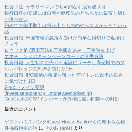
投資手法: サラリーマンでも可能な引成寄成取引
銀行口座の支店には自宅か勤務先のどちらかの最寄り店し
か選べない
初めての信用取引は損が出たもののやってよかったという
話
投資日報: 米国市場の急落を受けた尚早な損切りで返済は
チャラ
ロウソク足 (酒田五法): 三空叩き込み・三空踏み上げ
エネチェンジのキャンペーンコードの入手方法
投資日報: 人生初の空売りと追証にリーチし高値域でのフ
ルレバレッジの恐怖を感じた1日
投資日報: IPO銘柄の急騰を狙ったデイトレの効率の良さ
に気づけた1日
告知: ドメイン変更
(invest.senooken.jp→money.senooken.jp)
GnuCashのCSVインポートが異様に遅い問題への対処
最近のコメント
ゲストハウスバンク/Guest House Bankからの理不尽な物
件掲載拒否の話
に
せのお (金融)
より