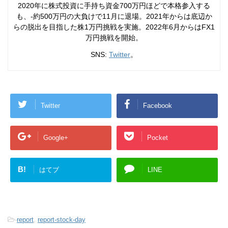
2020年に株式投資に手持ち資金700万円ほどで本格参入する
も、-約500万円の大負けで11月に退場。2021年からは底辺か
らの脱出を目指した株1万円挑戦を実施。2022年6月からはFX1
万円挑戦を開始。
SNS:
Twitter
。
Twitter
Facebook
Google+
Pocket
B!
はてブ
LINE
-
report
,
report-stock-day