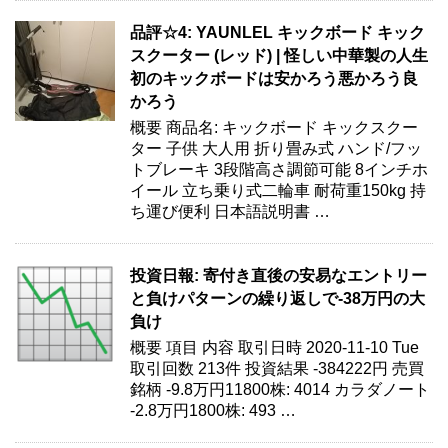
品評☆4: YAUNLEL キックボード キック
スクーター (レッド) | 怪しい中華製の人生
初のキックボードは安かろう悪かろう良
かろう
概要 商品名: キックボード キックスクー
ター 子供 大人用 折り畳み式 ハンド/フッ
トブレーキ 3段階高さ調節可能 8インチホ
イール 立ち乗り式二輪車 耐荷重150kg 持
ち運び便利 日本語説明書 …
投資日報: 寄付き直後の安易なエントリー
と負けパターンの繰り返しで-38万円の大
負け
概要 項目 内容 取引日時 2020-11-10 Tue
取引回数 213件 投資結果 -384222円 売買
銘柄 -9.8万円11800株: 4014 カラダノート
-2.8万円1800株: 493 …