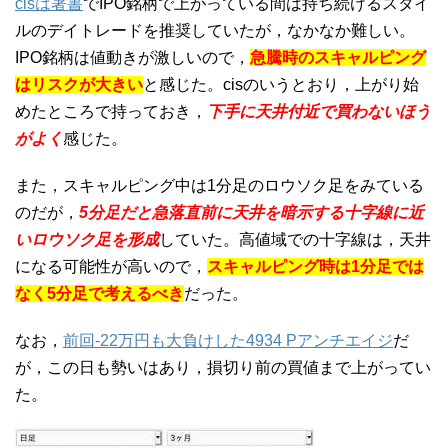
cisは著書
でIPO銘柄で上がっている間は持ち続けるスタイ
ルのデイトレードを推奨していたが，なかなか難しい。
IPO銘柄は値動きが激しいので，
急騰時のスキャルピング
はリスクが大きい
と感じた。cisのいうとおり，上がり始
めたところで持っておき，
下手に天井付近で買わないほう
がよく
感じた。
また，スキャルピング中は1分足のロウソク足をみている
のだが，
5分足だと急落直前に天井を暗示する十字線に近
いロウソク足を形成
していた。高値域での十字線は，天井
になる可能性が高いので，
スキャルピング時は1分足では
なく5分足で考えるべき
だった。
なお，
前回-22万円も大負けした4934 Pアンチエイジ
だ
が，この日も勢いはあり，損切り前の買値まで上がってい
た。