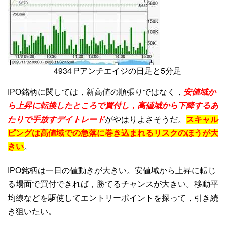
4934 Pアンチエイジの日足と5分足
IPO銘柄に関しては，新高値の順張りではなく，
安値域か
ら上昇に転換したところで買付し，高値域から下降するあ
たりで手放すデイトレード
がやはりよさそうだ。
スキャル
ピングは高値域での急落に巻き込まれるリスクのほうが大
きい
。
IPO銘柄は一日の値動きが大きい。安値域から上昇に転じ
る場面で買付できれば，勝てるチャンスが大きい。移動平
均線などを駆使してエントリーポイントを探って，引き続
き狙いたい。