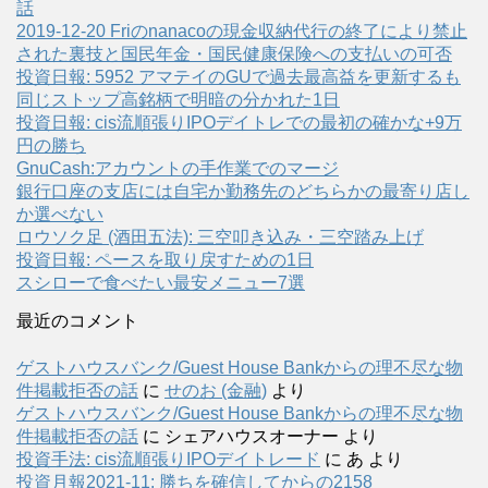
話
2019-12-20 Friのnanacoの現金収納代行の終了により禁止
された裏技と国民年金・国民健康保険への支払いの可否
投資日報: 5952 アマテイのGUで過去最高益を更新するも
同じストップ高銘柄で明暗の分かれた1日
投資日報: cis流順張りIPOデイトレでの最初の確かな+9万
円の勝ち
GnuCash:アカウントの手作業でのマージ
銀行口座の支店には自宅か勤務先のどちらかの最寄り店し
か選べない
ロウソク足 (酒田五法): 三空叩き込み・三空踏み上げ
投資日報: ペースを取り戻すための1日
スシローで食べたい最安メニュー7選
最近のコメント
ゲストハウスバンク/Guest House Bankからの理不尽な物
件掲載拒否の話
に
せのお (金融)
より
ゲストハウスバンク/Guest House Bankからの理不尽な物
件掲載拒否の話
に
シェアハウスオーナー
より
投資手法: cis流順張りIPOデイトレード
に
あ
より
投資月報2021-11: 勝ちを確信してからの2158