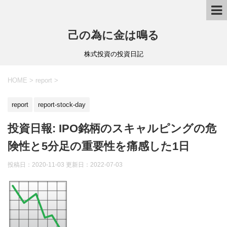
己の為に金は鳴る
株式投資の投資日記
HOME
>
report
>
report
report-stock-day
投資日報: IPO銘柄のスキャルピングの危
険性と5分足の重要性を痛感した1日
投稿日：2020-11-03 更新日：
2022-07-03