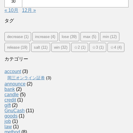
30
« 10月
12月 »
タグ
decrease
(1)
increase
(4)
lose
(39)
max
(5)
min
(12)
release
(19)
salt
(11)
win
(32)
☆2
(1)
☆3
(1)
☆4
(4)
カテゴリー
account
(3)
岡三オンライン証券
(3)
announce
(2)
bank
(2)
candle
(5)
credit
(1)
gift
(2)
GnuCash
(11)
goods
(1)
job
(1)
law
(1)
method
(8)