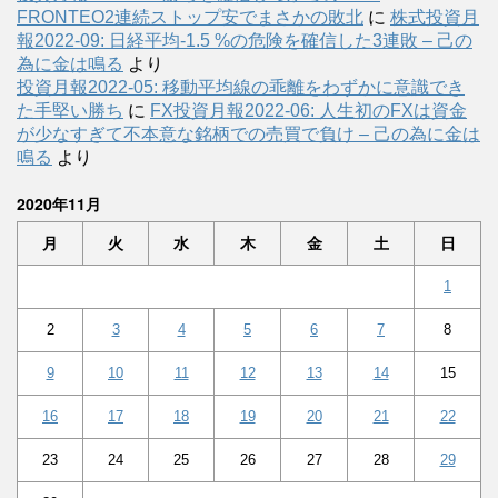
FRONTEO2連続ストップ安でまさかの敗北
に
株式投資月
報2022-09: 日経平均-1.5 %の危険を確信した3連敗 – 己の
為に金は鳴る
より
投資月報2022-05: 移動平均線の乖離をわずかに意識でき
た手堅い勝ち
に
FX投資月報2022-06: 人生初のFXは資金
が少なすぎて不本意な銘柄での売買で負け – 己の為に金は
鳴る
より
2020年11月
月
火
水
木
金
土
日
1
2
3
4
5
6
7
8
9
10
11
12
13
14
15
16
17
18
19
20
21
22
23
24
25
26
27
28
29