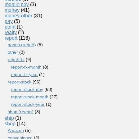
mobile pay
(3)
money
(41)
money-other
(31)
pay
(5)
point
(1)
realty
(1)
report
(116)
goods (report)
(5)
other
(3)
report-fx
(9)
report-fx-month
(8)
report-fx-year
(1)
report-stock
(96)
report-stock-day
(68)
report-stock-month
(27)
report-stock-year
(1)
shop (report)
(3)
ship
(1)
shop
(14)
Amazon
(5)
convenience
(2)