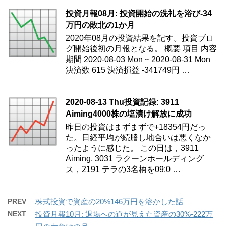
投資月報08月: 投資開始の洗礼を浴び-34
万円の敗北の1か月
2020年08月の投資結果を記す。投資ブロ
グ開始後初の月報となる。 概要 項目 内容
期間 2020-08-03 Mon ~ 2020-08-31 Mon
決済数 615 決済損益 -341749円 …
2020-08-13 Thu投資記録: 3911
Aiming4000株の塩漬け解放に成功
昨日の投資はまずまずで+18354円だっ
た。日経平均が続謄し地合いは悪くなか
ったように感じた。 この日は，3911
Aiming, 3031 ラクーンホールディング
ス，2191 テラの3名柄を09:0 …
PREV
株式投資で資産の20%146万円を溶かした話
NEXT
投資月報10月: 退場への道が見えた資産の30%-222万