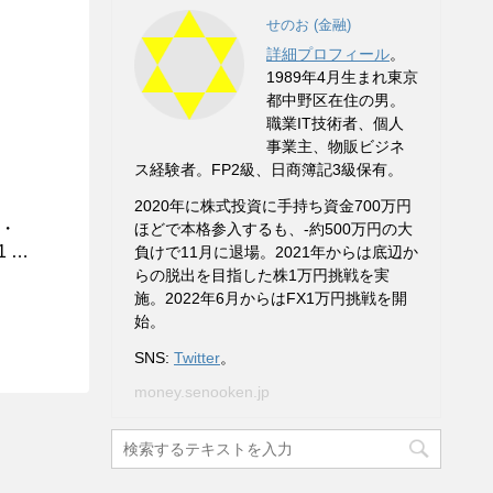
せのお (金融)
詳細プロフィール
。
1989年4月生まれ東京
都中野区在住の男。
職業IT技術者、個人
事業主、物販ビジネ
ス経験者。FP2級、日商簿記3級保有。
2020年に株式投資に手持ち資金700万円
・
ほどで本格参入するも、-約500万円の大
 …
負けで11月に退場。2021年からは底辺か
らの脱出を目指した株1万円挑戦を実
施。2022年6月からはFX1万円挑戦を開
始。
SNS:
Twitter
。
money.senooken.jp