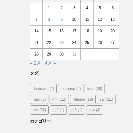
1
2
3
4
5
6
7
8
9
10
11
12
13
14
15
16
17
18
19
20
21
22
23
24
25
26
27
28
29
30
31
« 2月
4月 »
タグ
decrease
(1)
increase
(4)
lose
(39)
max
(5)
min
(12)
release
(19)
salt
(11)
win
(32)
☆2
(1)
☆3
(1)
☆4
(4)
カテゴリー