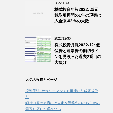
2022/12/31
株式投資年報2022: 単元
株取引再開の1年の現実は
入金来-62 %の大敗
2022/12/30
株式投資月報2022-12: 低
位株と通常株の損切ライ
ンを見誤った過去2番目の
大負け
人気の投稿とページ
投資手法: サラリーマンでも可能な引成寄成取
引
銀行口座の支店には自宅か勤務先のどちらかの
最寄り店しか選べない