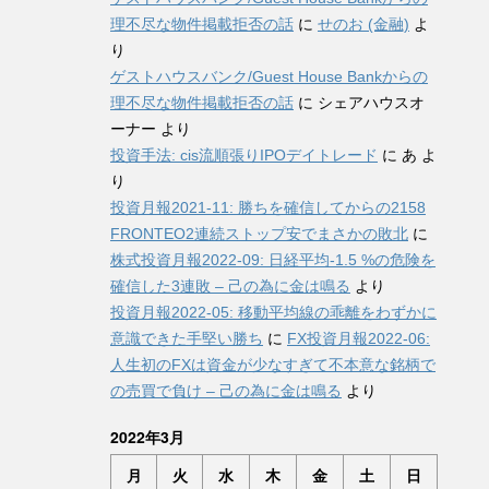
理不尽な物件掲載拒否の話
に
せのお (金融)
よ
り
ゲストハウスバンク/Guest House Bankからの
理不尽な物件掲載拒否の話
に
シェアハウスオ
ーナー
より
投資手法: cis流順張りIPOデイトレード
に
あ
よ
り
投資月報2021-11: 勝ちを確信してからの2158
FRONTEO2連続ストップ安でまさかの敗北
に
株式投資月報2022-09: 日経平均-1.5 %の危険を
確信した3連敗 – 己の為に金は鳴る
より
投資月報2022-05: 移動平均線の乖離をわずかに
意識できた手堅い勝ち
に
FX投資月報2022-06:
人生初のFXは資金が少なすぎて不本意な銘柄で
の売買で負け – 己の為に金は鳴る
より
2022年3月
月
火
水
木
金
土
日