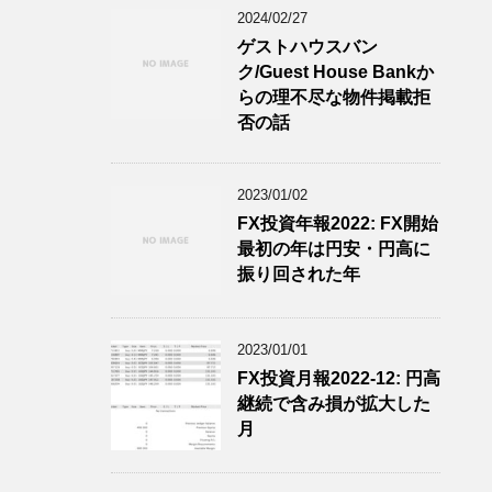
2024/02/27
ゲストハウスバン
ク/Guest House Bankか
らの理不尽な物件掲載拒
否の話
2023/01/02
FX投資年報2022: FX開始
最初の年は円安・円高に
振り回された年
2023/01/01
FX投資月報2022-12: 円高
継続で含み損が拡大した
月