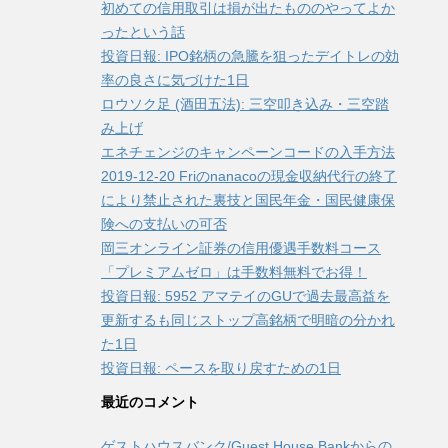
初めての信用取引は損が出たもののやってよか
ったという話
投資日報: IPO銘柄の急騰を狙ったデイトレの効
率の良さに気づけた1日
ロウソク足 (酒田五法): 三空叩き込み・三空踏
み上げ
エネチェンジのキャンペーンコードの入手方法
2019-12-20 Friのnanacoの現金収納代行の終了
により禁止された裏技と国民年金・国民健康保
険への支払いの可否
岡三オンライン証券の信用優遇手数料コース
「プレミアムゼロ」は手数料無料でお得！
投資日報: 5952 アマテイのGUで過去最高益を
更新するも同じストップ高銘柄で明暗の分かれ
た1日
投資日報: ペースを取り戻すための1日
最近のコメント
ゲストハウスバンク/Guest House Bankからの