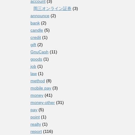
account
(3)
岡三オンライン証券
(3)
announce
(2)
bank
(2)
candle
(5)
credit
(1)
gift
(2)
GnuCash
(11)
goods
(1)
job
(1)
law
(1)
method
(8)
mobile pay
(3)
money
(41)
money-other
(31)
pay
(5)
point
(1)
realty
(1)
report
(116)