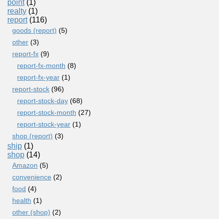
point
(1)
realty
(1)
report
(116)
goods (report)
(5)
other
(3)
report-fx
(9)
report-fx-month
(8)
report-fx-year
(1)
report-stock
(96)
report-stock-day
(68)
report-stock-month
(27)
report-stock-year
(1)
shop (report)
(3)
ship
(1)
shop
(14)
Amazon
(5)
convenience
(2)
food
(4)
health
(1)
other (shop)
(2)