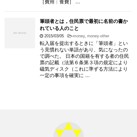
［費用：食費］ …
筆頭者とは，住民票で最初に名前の書か
れている人のこと
2015/03/05
-
money
,
money-other
転入届を提出するときに「筆頭者」とい
う見慣れない単語があり、気になったの
で調べた。 日本の国籍を有する者の住民
票の記載（法第６条第３項の規定により
磁気ディスク（これに準ずる方法により
一定の事項を確実に …