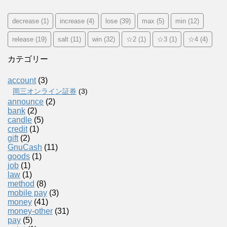
decrease
(1)
increase
(4)
lose
(39)
max
(5)
min
(12)
release
(19)
salt
(11)
win
(32)
☆2
(1)
☆3
(1)
☆4
(4)
カテゴリー
account
(3)
岡三オンライン証券
(3)
announce
(2)
bank
(2)
candle
(5)
credit
(1)
gift
(2)
GnuCash
(11)
goods
(1)
job
(1)
law
(1)
method
(8)
mobile pay
(3)
money
(41)
money-other
(31)
pay
(5)