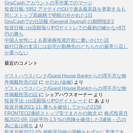
GnuCash:アカウントの手作業でのマージ
投資日報: 5952 アマテイのGUで過去最高益を更新するも
同じストップ高銘柄で明暗の分かれた1日
GnuCashでの仕訳帳 (General Journal) の期間指定2
投資日報: cis流順張りIPOデイトレでの最初の確かな+9万
円の勝ち
中国人女性による香港株投資詐欺に遭いかけた話
銀行口座の支店には自宅か勤務先のどちらかの最寄り店し
か選べない
最近のコメント
ゲストハウスバンク/Guest House Bankからの理不尽な物
件掲載拒否の話
に
せのお (金融)
より
ゲストハウスバンク/Guest House Bankからの理不尽な物
件掲載拒否の話
に
シェアハウスオーナー
より
投資手法: cis流順張りIPOデイトレード
に
あ
より
投資月報2021-11: 勝ちを確信してからの2158
FRONTEO2連続ストップ安でまさかの敗北
に
株式投資月
報2022-09: 日経平均-1.5 %の危険を確信した3連敗 – 己の
為に金は鳴る
より
投資月報2022-05: 移動平均線の乖離をわずかに意識でき