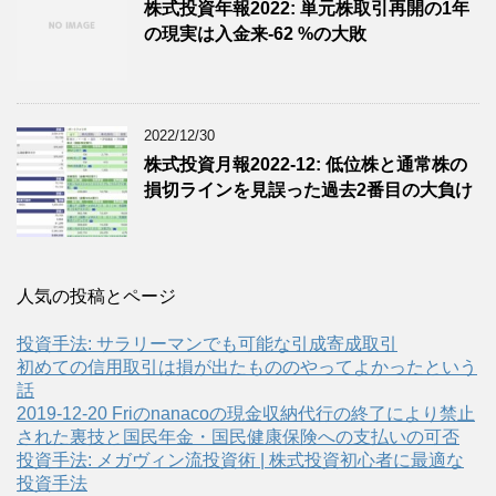
株式投資年報2022: 単元株取引再開の1年
の現実は入金来-62 %の大敗
2022/12/30
株式投資月報2022-12: 低位株と通常株の
損切ラインを見誤った過去2番目の大負け
人気の投稿とページ
投資手法: サラリーマンでも可能な引成寄成取引
初めての信用取引は損が出たもののやってよかったという
話
2019-12-20 Friのnanacoの現金収納代行の終了により禁止
された裏技と国民年金・国民健康保険への支払いの可否
投資手法: メガヴィン流投資術 | 株式投資初心者に最適な
投資手法